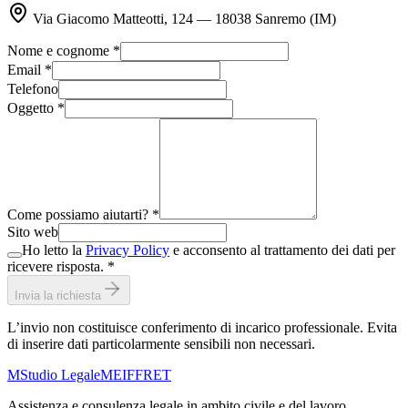
Via Giacomo Matteotti, 124 — 18038 Sanremo (IM)
Nome e cognome *
Email *
Telefono
Oggetto *
Come possiamo aiutarti? *
Sito web
Ho letto la
Privacy Policy
e acconsento al trattamento dei dati per
ricevere risposta. *
Invia la richiesta
L’invio non costituisce conferimento di incarico professionale. Evita
di inserire dati particolarmente sensibili non necessari.
M
Studio Legale
MEIFFRET
Assistenza e consulenza legale in ambito civile e del lavoro.