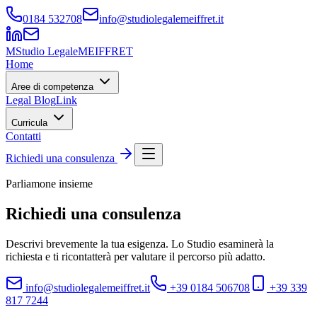
0184 532708
info@studiolegalemeiffret.it
M
Studio Legale
MEIFFRET
Home
Aree di competenza
Legal Blog
Link
Curricula
Contatti
Richiedi una consulenza
Parliamone insieme
Richiedi una
consulenza
Descrivi brevemente la tua esigenza. Lo Studio esaminerà la
richiesta e ti ricontatterà per valutare il percorso più adatto.
info@studiolegalemeiffret.it
+39 0184 506708
+39 339
817 7244