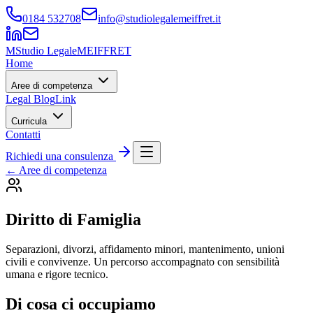
0184 532708
info@studiolegalemeiffret.it
M
Studio Legale
MEIFFRET
Home
Aree di competenza
Legal Blog
Link
Curricula
Contatti
Richiedi una consulenza
← Aree di competenza
Diritto di Famiglia
Separazioni, divorzi, affidamento minori, mantenimento, unioni
civili e convivenze. Un percorso accompagnato con sensibilità
umana e rigore tecnico.
Di cosa ci occupiamo