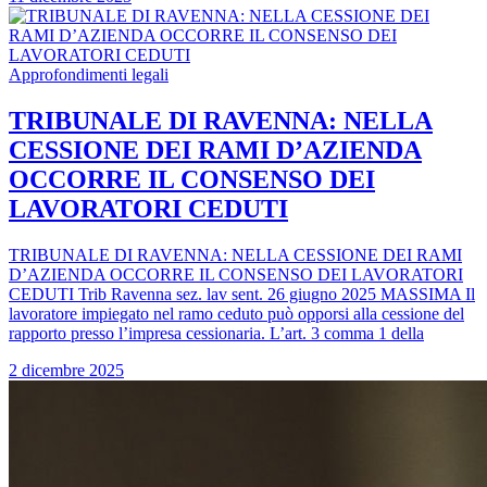
Approfondimenti legali
TRIBUNALE DI RAVENNA: NELLA
CESSIONE DEI RAMI D’AZIENDA
OCCORRE IL CONSENSO DEI
LAVORATORI CEDUTI
TRIBUNALE DI RAVENNA: NELLA CESSIONE DEI RAMI
D’AZIENDA OCCORRE IL CONSENSO DEI LAVORATORI
CEDUTI Trib Ravenna sez. lav sent. 26 giugno 2025 MASSIMA Il
lavoratore impiegato nel ramo ceduto può opporsi alla cessione del
rapporto presso l’impresa cessionaria. L’art. 3 comma 1 della
2 dicembre 2025