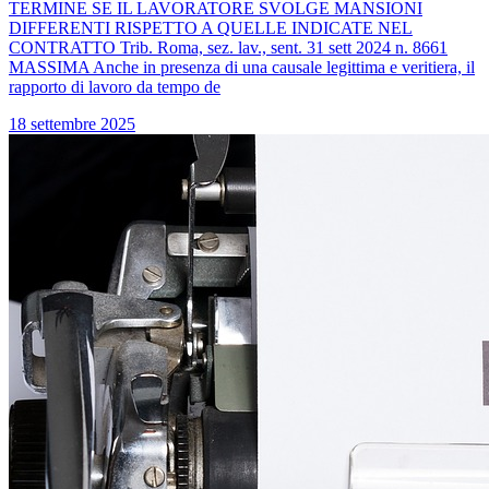
TERMINE SE IL LAVORATORE SVOLGE MANSIONI
DIFFERENTI RISPETTO A QUELLE INDICATE NEL
CONTRATTO Trib. Roma, sez. lav., sent. 31 sett 2024 n. 8661
MASSIMA Anche in presenza di una causale legittima e veritiera, il
rapporto di lavoro da tempo de
18 settembre 2025