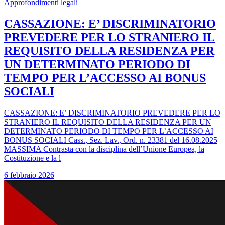
Approfondimenti legali
CASSAZIONE: E’ DISCRIMINATORIO
PREVEDERE PER LO STRANIERO IL
REQUISITO DELLA RESIDENZA PER
UN DETERMINATO PERIODO DI
TEMPO PER L’ACCESSO AI BONUS
SOCIALI
CASSAZIONE: E’ DISCRIMINATORIO PREVEDERE PER LO
STRANIERO IL REQUISITO DELLA RESIDENZA PER UN
DETERMINATO PERIODO DI TEMPO PER L’ACCESSO AI
BONUS SOCIALI Cass., Sez. Lav., Ord. n. 23381 del 16.08.2025
MASSIMA Contrasta con la disciplina dell’Unione Europea, la
Costituzione e la l
6 febbraio 2026