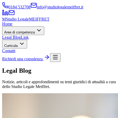
0184 532708
info@studiolegalemeiffret.it
M
Studio Legale
MEIFFRET
Home
Aree di competenza
Legal Blog
Link
Curricula
Contatti
Richiedi una consulenza
Legal Blog
Notizie, articoli e approfondimenti su temi giuridici di attualità a cura
dello Studio Legale Meiffret.