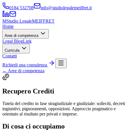
0184 532708
info@studiolegalemeiffret.it
M
Studio Legale
MEIFFRET
Home
Aree di competenza
Legal Blog
Link
Curricula
Contatti
Richiedi una consulenza
← Aree di competenza
Recupero Crediti
Tutela del credito in fase stragiudiziale e giudiziale: solleciti, decreti
ingiuntivi, pignoramenti, opposizioni. Approccio pragmatico e
orientato al risultato per privati e imprese.
Di cosa ci occupiamo