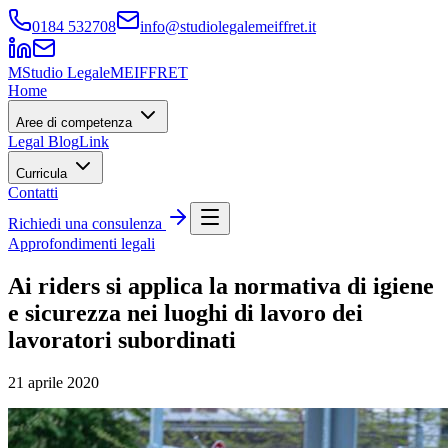
0184 532708
info@studiolegalemeiffret.it
M
Studio Legale
MEIFFRET
Home
Aree di competenza
Legal Blog
Link
Curricula
Contatti
Richiedi una consulenza
Approfondimenti legali
Ai riders si applica la normativa di igiene
e sicurezza nei luoghi di lavoro dei
lavoratori subordinati
21 aprile 2020