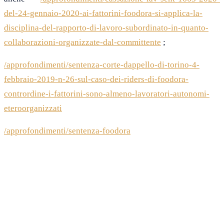
del-24-gennaio-2020-ai-fattorini-foodora-si-applica-la-
disciplina-del-rapporto-di-lavoro-subordinato-in-quanto-
collaborazioni-organizzate-dal-committente
;
/approfondimenti/sentenza-corte-dappello-di-torino-4-
febbraio-2019-n-26-sul-caso-dei-riders-di-foodora-
contrordine-i-fattorini-sono-almeno-lavoratori-autonomi-
eteroorganizzati
/approfondimenti/sentenza-foodora