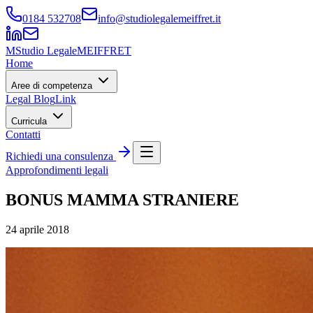
0184 532708
info@studiolegalemeiffret.it
M
Studio Legale
MEIFFRET
Home
Aree di competenza
Legal Blog
Link
Curricula
Contatti
Richiedi una consulenza
Approfondimenti legali
BONUS MAMMA STRANIERE
24 aprile 2018