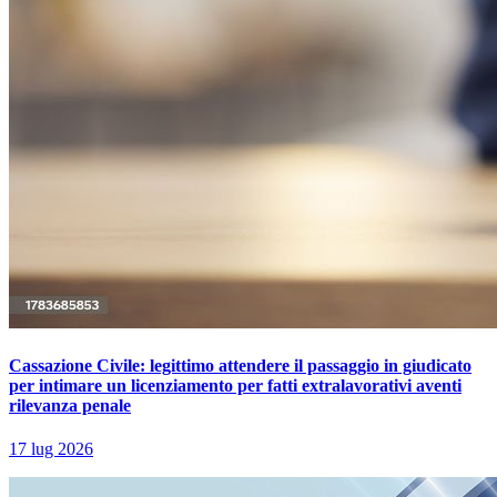
Cassazione Civile: legittimo attendere il passaggio in giudicato
per intimare un licenziamento per fatti extralavorativi aventi
rilevanza penale
17 lug 2026