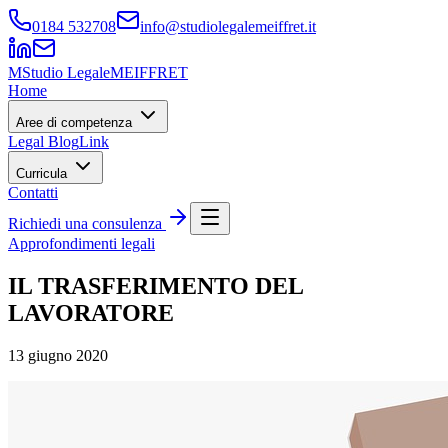
0184 532708
info@studiolegalemeiffret.it
M
Studio Legale
MEIFFRET
Home
Aree di competenza
Legal Blog
Link
Curricula
Contatti
Richiedi una consulenza
Approfondimenti legali
IL TRASFERIMENTO DEL
LAVORATORE
13 giugno 2020