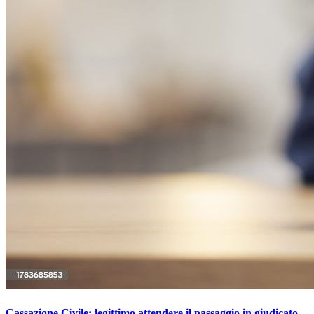
Cassazione Civile: legittimo attendere il passaggio in giudicato