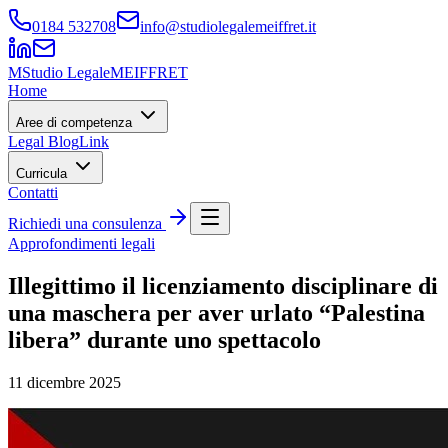
0184 532708
info@studiolegalemeiffret.it
M
Studio Legale
MEIFFRET
Home
Aree di competenza
Legal Blog
Link
Curricula
Contatti
Richiedi una consulenza
Approfondimenti legali
Illegittimo il licenziamento disciplinare di
una maschera per aver urlato “Palestina
libera” durante uno spettacolo
11 dicembre 2025