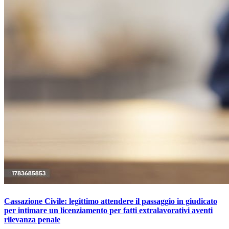
Cassazione Civile: legittimo attendere il passaggio in giudicato
per intimare un licenziamento per fatti extralavorativi aventi
rilevanza penale