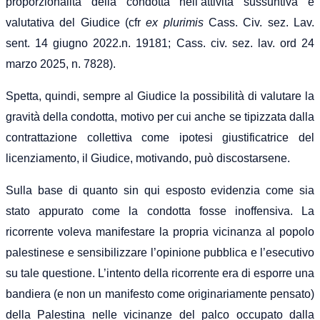
proporzionalità della condotta nell’attività sussuntiva e
valutativa del Giudice
(cfr
ex plurimis
Cass. Civ. sez. Lav.
sent. 14 giugno 2022
.
n. 19181;
Cas
s.
civ. sez. lav.
ord
24
marzo
2025, n. 7828
).
Spetta, quindi, sempre al Giudice la possibilità di valutare la
gravità della condotta, motivo per cui anche se tipizzata dalla
contrattazione collettiva come ipotesi giustificatrice del
licenziamento, il Giudice, motivando, può discostarsene.
Sulla base di quanto sin qui esposto evidenzia come sia
stato appurato come la condotta fosse inoffensiva. La
ricorrente voleva manifestare la propria vicinanza al popolo
palestinese e sensibilizzare l’opinione pubblica e l’esecutivo
su tale questione. L’intento della ricorrente era di esporre una
bandiera (e non un manifesto come originariamente pensato)
della Palestina nelle vicinanze del palco occupato dalla