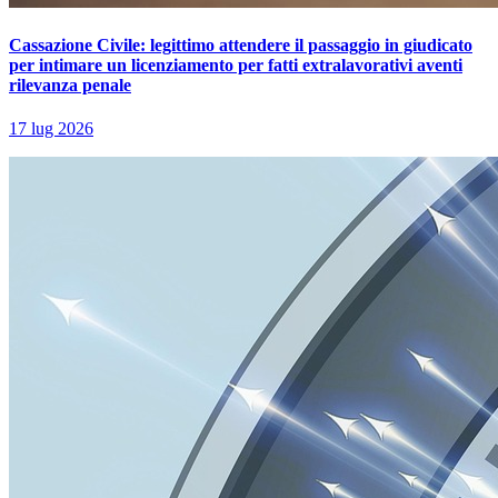
Cassazione Civile: legittimo attendere il passaggio in giudicato
per intimare un licenziamento per fatti extralavorativi aventi
rilevanza penale
17 lug 2026