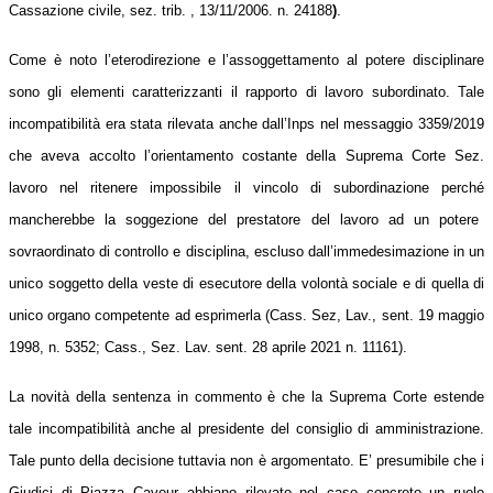
Cassazione civile, sez. trib. , 13/11/2006. n. 24188
)
.
Come è noto l’eterodirezione e l’assoggettamento al potere disciplinare
sono gli elementi caratterizzanti
il rapporto
di lavoro subordinato. Tale
incompatibilità era stata rilevata anche dall’Inps nel messaggio 3359/2019
che aveva accolto l’orientamento costante della Suprema Corte Sez.
lavoro nel ritenere impossibile il vincolo di subordinazione perch
é
mancherebbe la soggezione del prestatore del lavoro ad un potere
sovraordinato di controllo e disciplina, escluso dall’immedesimazione in un
unico soggetto della veste di esecutore della volontà sociale e di quella di
unico organo competente ad esprimerla (Cass. Sez, La
v.
, sent. 19 maggio
1998, n. 5352; Cass., Sez. Lav. sent. 28 aprile 2021 n. 11161).
La novità della sentenza in commento è che
la
Suprema Corte estende
tale incompatibilità anche al presidente del consiglio di amministrazione.
Tale punto della decisione tuttavia no
n
è argomentato. E’ presumibile che
i
Giudici di Piazza Cavour
abbia
no
rilevato nel caso concreto un ruolo