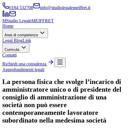
0184 532708
info@studiolegalemeiffret.it
M
Studio Legale
MEIFFRET
Home
Aree di competenza
Legal Blog
Link
Curricula
Contatti
Richiedi una consulenza
Approfondimenti legali
La persona fisica che svolge l’incarico di
amministratore unico o di presidente del
consiglio di amministrazione di una
società non può essere
contemporaneamente lavoratore
subordinato nella medesima società