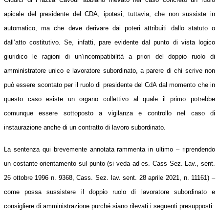
apicale del presidente del CDA, ipotesi, tuttavia, che non sussiste in
automatico, ma che deve derivare dai poteri attribuiti dallo statuto o
dall’atto costitutivo. Se, infatti, pare evidente
dal punto di vista logico
giuridico le ragioni di un
’incompatibilità a priori del doppio ruolo di
amministratore
unico
e lavoratore subordinato, a parere di chi scrive non
può essere scontato per il ruolo di presidente del CdA dal momento che in
questo caso esiste un organo collettivo al quale il primo potrebbe
comunque essere sottopost
o
a vig
il
anza e controllo nel caso di
instaurazione anche di un contratto di lavoro subordinato.
La sentenza qui brevemente annotata rammenta in ultimo – riprendendo
un costante orientamento sul punto (si veda ad es. Cass Sez. Lav., sent.
26 ottobre 1996 n. 9368, Cass. Sez. lav. sent. 28 aprile 2021, n. 11161) –
come possa sussistere
il
doppio ruolo di lavoratore subordinato e
consigliere di amministrazione purché s
iano rilevati
i seguenti presupposti: