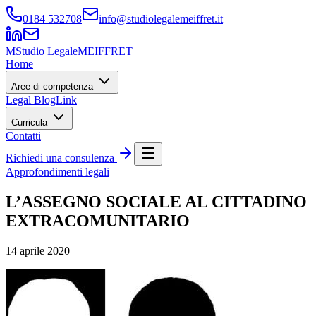
0184 532708
info@studiolegalemeiffret.it
M
Studio Legale
MEIFFRET
Home
Aree di competenza
Legal Blog
Link
Curricula
Contatti
Richiedi una consulenza
Approfondimenti legali
L’ASSEGNO SOCIALE AL CITTADINO
EXTRACOMUNITARIO
14 aprile 2020