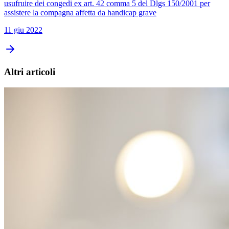
usufruire dei congedi ex art. 42 comma 5 del Dlgs 150/2001 per
assistere la compagna affetta da handicap grave
11 giu 2022
Altri articoli