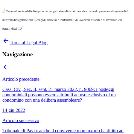
2
Per una disamina della disciplina dei congedi straordinari si rimanda all’articolo
presente nel
seguente link
http://studiolegalemeiffret.it/congedi-permessi-e-trasferimenti-di-lavoratori-disabili-e-di-lavoratori-con-
i/
parenti-disabil
Torna al Legal Blog
Navigazione
Articolo precedente
Cass. Civ., Sez. II, sent. 21 marzo 2022, n. 9069: i posteggi
condominiali possono essere attribuiti ad uso esclusivo di un
condomino con una delibera assembleare?
14 giu 2022
Articolo successivo
Tribunale di Pavia: anche il convivente more uxorio ha diritto ad