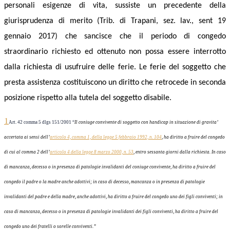
personali esigenze di vita,
sussiste un precedente della
giurisprudenza di merito (Trib.
d
i Trapani, sez. lav.,
s
ent 19
gennaio 2017)
che sancisce che il periodo di congedo
straordinario
richiesto ed ottenuto
non possa essere interrotto
dalla richiesta di usufruire delle ferie.
Le
ferie del soggetto che
presta assistenza costituiscono un diritto che retrocede in seconda
posizione rispetto alla tutela del soggetto disabile.
1
Art. 42 comma 5 dlgs 151/2001 “
Il coniuge convivente di soggetto con handicap in situazione di gravita’
accertata ai sensi dell’
articolo 4, comma 1, della legge 5 febbraio 1992, n. 104
, ha diritto a fruire del congedo
di cui al comma 2 dell’
articolo 4 della legge 8 marzo 2000, n. 53
, entro sessanta giorni dalla richiesta. In caso
di mancanza, decesso o in presenza di patologie invalidanti del coniuge convivente, ha diritto a fruire del
congedo il padre o la madre anche adottivi; in caso di decesso, mancanza o in presenza di patologie
invalidanti del padre e della madre, anche adottivi, ha diritto a fruire del congedo uno dei figli conviventi; in
caso di mancanza, decesso o in presenza di patologie invalidanti dei figli conviventi, ha diritto a fruire del
congedo uno dei fratelli o sorelle conviventi.”