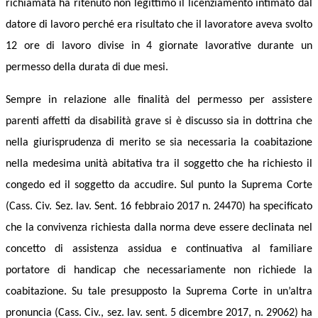
richiamata ha ritenuto non legittimo il licenziamento intimato dal
datore di lavoro perché era risultato che il lavoratore aveva svolto
12 ore di lavoro divise in 4 giornate lavorative durante un
permesso della durata di due mesi.
S
empre in relazione alle finalità del permesso
per assistere
parenti affetti da disabilità grave si
è discusso sia in dottrina che
nella giurisprudenza di merito
se sia necessaria la coabitazione
nella medesima unità abitativa tra il soggetto che
ha
richiesto il
congedo ed il soggetto da accudire. Sul punto la Suprema Corte
(Cass. Civ.
Sez. lav.
Sent. 16 febbraio 2017
n. 24470
) ha specificato
che la convivenza richiesta dalla norma deve essere declinata nel
concetto di assistenza assidua e continuativa al familiare
portatore di handicap che necessariamente non richiede la
coabitazione.
Su tale presupposto la Suprema Corte in un’altra
pronuncia (Cass. Civ.,
sez. lav.
s
ent. 5 dicembre 2017, n. 29062) ha