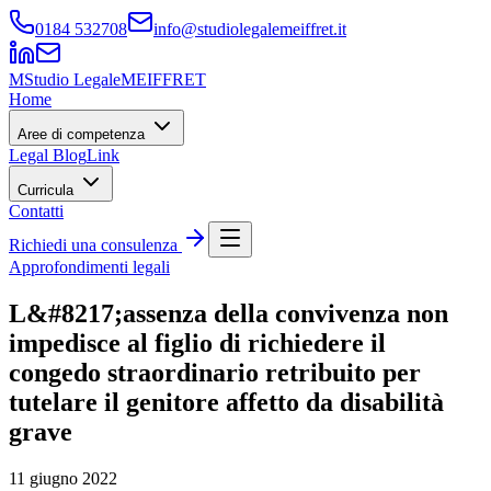
0184 532708
info@studiolegalemeiffret.it
M
Studio Legale
MEIFFRET
Home
Aree di competenza
Legal Blog
Link
Curricula
Contatti
Richiedi una consulenza
Approfondimenti legali
L&#8217;assenza della convivenza non
impedisce al figlio di richiedere il
congedo straordinario retribuito per
tutelare il genitore affetto da disabilità
grave
11 giugno 2022