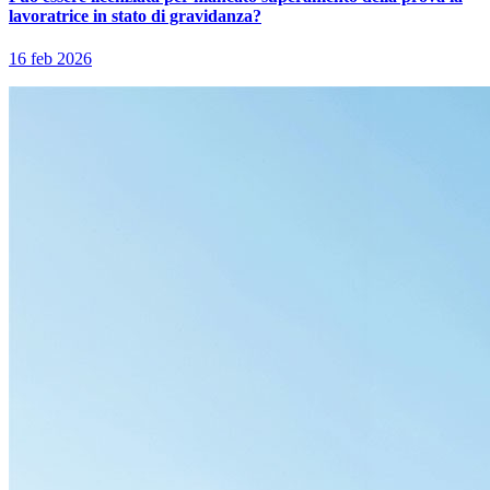
lavoratrice in stato di gravidanza?
16 feb 2026