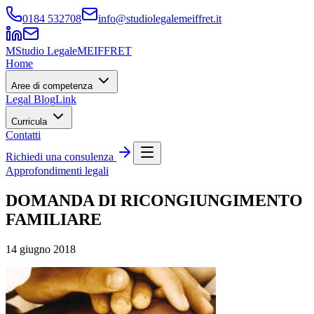
0184 532708
info@studiolegalemeiffret.it
M
Studio Legale
MEIFFRET
Home
Aree di competenza
Legal Blog
Link
Curricula
Contatti
Richiedi una consulenza
Approfondimenti legali
DOMANDA DI RICONGIUNGIMENTO
FAMILIARE
14 giugno 2018