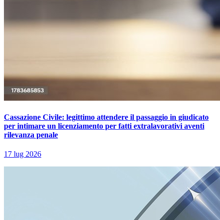
Cassazione Civile: legittimo attendere il passaggio in giudicato
per intimare un licenziamento per fatti extralavorativi aventi
rilevanza penale
17 lug 2026