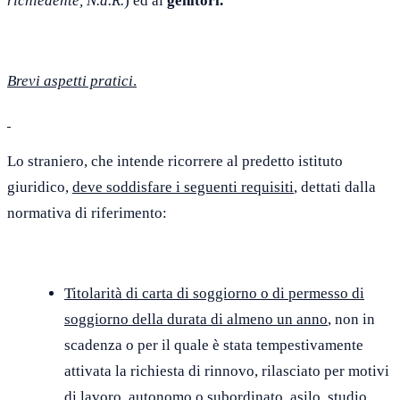
richiedente, N.d.R.
) ed ai
genitori.
Brevi aspetti pratici
.
Lo straniero, che intende ricorrere al predetto istituto
giuridico,
deve soddisfare i seguenti requisiti
, dettati dalla
normativa di riferimento:
Titolarità di carta di soggiorno o di permesso di
soggiorno della durata di almeno un anno
, non in
scadenza o per il quale è stata tempestivamente
attivata la richiesta di rinnovo, rilasciato per motivi
di lavoro, autonomo o subordinato, asilo, studio,