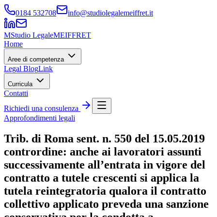
0184 532708
info@studiolegalemeiffret.it
M
Studio Legale
MEIFFRET
Home
Aree di competenza
Legal Blog
Link
Curricula
Contatti
Richiedi una consulenza
Approfondimenti legali
Trib. di Roma sent. n. 550 del 15.05.2019
contrordine: anche ai lavoratori assunti
successivamente all’entrata in vigore del
contratto a tutele crescenti si applica la
tutela reintegratoria qualora il contratto
collettivo applicato preveda una sanzione
conservativa per la condotta a