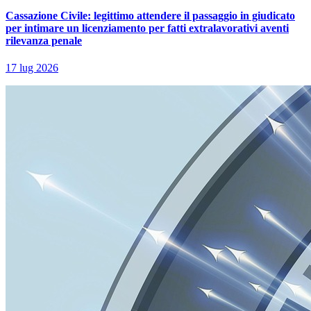
Cassazione Civile: legittimo attendere il passaggio in giudicato
per intimare un licenziamento per fatti extralavorativi aventi
rilevanza penale
17 lug 2026