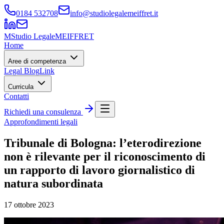
0184 532708
info@studiolegalemeiffret.it
M
Studio Legale
MEIFFRET
Home
Aree di competenza
Legal Blog
Link
Curricula
Contatti
Richiedi una consulenza
Approfondimenti legali
Tribunale di Bologna: l’eterodirezione
non è rilevante per il riconoscimento di
un rapporto di lavoro giornalistico di
natura subordinata
17 ottobre 2023