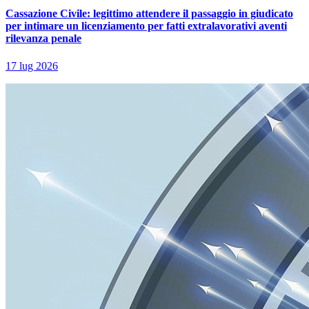
Cassazione Civile: legittimo attendere il passaggio in giudicato
per intimare un licenziamento per fatti extralavorativi aventi
rilevanza penale
17 lug 2026