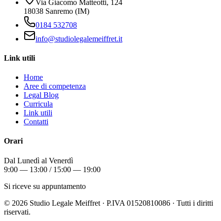
Via Giacomo Matteotti, 124
18038 Sanremo (IM)
0184 532708
info@studiolegalemeiffret.it
Link utili
Home
Aree di competenza
Legal Blog
Curricula
Link utili
Contatti
Orari
Dal Lunedì al Venerdì
9:00 — 13:00 / 15:00 — 19:00
Si riceve su appuntamento
©
2026
Studio Legale Meiffret · P.IVA 01520810086 · Tutti i diritti
riservati.