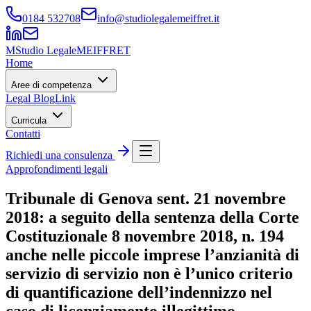
0184 532708
info@studiolegalemeiffret.it
M
Studio Legale
MEIFFRET
Home
Aree di competenza
Legal Blog
Link
Curricula
Contatti
Richiedi una consulenza
Approfondimenti legali
Tribunale di Genova sent. 21 novembre
2018: a seguito della sentenza della Corte
Costituzionale 8 novembre 2018, n. 194
anche nelle piccole imprese l’anzianità di
servizio di servizio non è l’unico criterio
di quantificazione dell’indennizzo nel
caso di licenziamento illegittimo