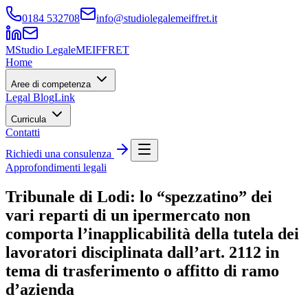
0184 532708
info@studiolegalemeiffret.it
M
Studio Legale
MEIFFRET
Home
Aree di competenza
Legal Blog
Link
Curricula
Contatti
Richiedi una consulenza
Approfondimenti legali
Tribunale di Lodi: lo “spezzatino” dei
vari reparti di un ipermercato non
comporta l’inapplicabilità della tutela dei
lavoratori disciplinata dall’art. 2112 in
tema di trasferimento o affitto di ramo
d’azienda