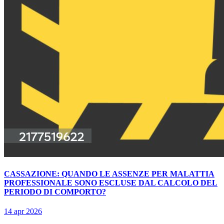
CASSAZIONE: QUANDO LE ASSENZE PER MALATTIA
PROFESSIONALE SONO ESCLUSE DAL CALCOLO DEL
PERIODO DI COMPORTO?
14 apr 2026