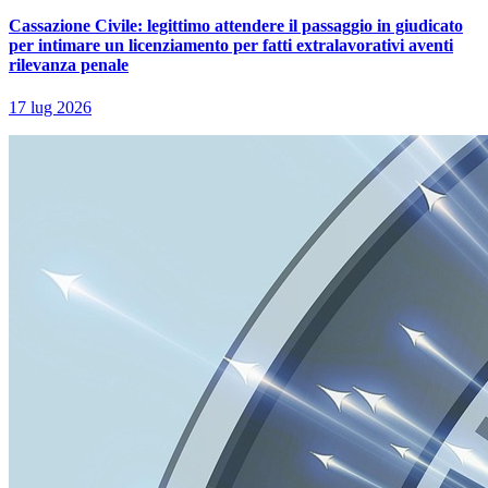
Cassazione Civile: legittimo attendere il passaggio in giudicato
per intimare un licenziamento per fatti extralavorativi aventi
rilevanza penale
17 lug 2026