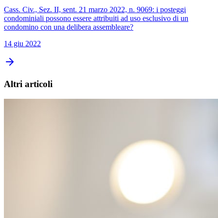
Cass. Civ., Sez. II, sent. 21 marzo 2022, n. 9069: i posteggi
condominiali possono essere attribuiti ad uso esclusivo di un
condomino con una delibera assembleare?
14 giu 2022
Altri articoli