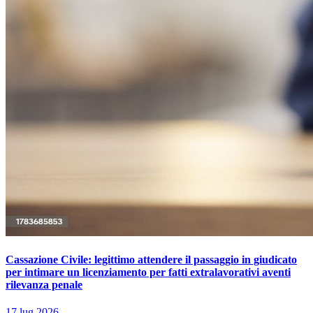
Cassazione Civile: legittimo attendere il passaggio in giudicato
per intimare un licenziamento per fatti extralavorativi aventi
rilevanza penale
17 lug 2026