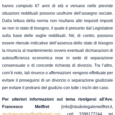
hanno
compiuto 67 anni di età e vers
ano
nelle previste
situazioni reddituali
possono usufruire
dell’
assegno sociale.
Dalla lettura della norma non risultano altri requisiti imposti
se non lo stato di bisogno, il quale
è presunto
dal
L
egislatore
sulla base delle soglie reddituali. Né, di contro, possono
essere ritenute indicative dell’assenza dello stato di bisogno
la rinuncia al mantenimento ovvero eventuali dichiarazioni di
autosufficienza economica rese in sede di separazione
consensuale o di concorde richiesta di divorzio.
Tra l’altro,
com’è noto,
tali rinunce o affermazioni
vengono effettuate
per
evitare
il proseguirsi di un divorzio o separazione giudiziale
per evitare il protrarsi del giudizio con tutte i rischi del caso.
Per ulteriori informazioni sul tema rivolgersi all’Avv.
Francesco Meiffret
(info@studiolegalemeiffret.it,
studiolegalemeiffret@gmail.com
, cell 3398177244, tel