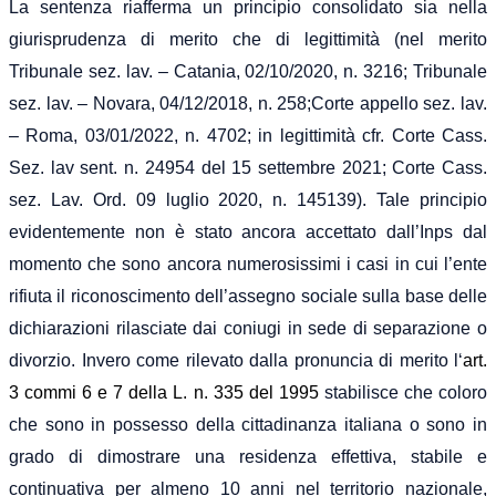
La sentenza riafferma un principio consolidato sia nella
giurisprudenza di merito che di legittimità
(nel merito
Tribunale sez. lav. – Catania, 02/10/2020, n. 3216; Tribunale
sez. lav. – Novara, 04/12/2018, n. 258;Corte appello sez. lav.
– Roma, 03/01/2022, n. 4702; in legittimità cfr.
Corte
Cass.
Sez. lav
sent.
n. 24954 del 15 settembre 2021;
Corte Cass.
sez. Lav. Ord. 09 luglio 2020, n. 145139). Tale principio
evidentemente non
è stato
ancora accettato dall’Inps dal
momento che sono ancora numerosissimi i casi in cui l’ente
rifiuta il riconoscimento dell’assegno sociale sulla base delle
dichiarazioni rilasciate dai coniugi in sede di separazione o
divorzio. Invero come rilevato dalla pronuncia di merito l
‘
art.
3 commi 6 e 7 della L. n. 335 del 1995
stabilisce che
coloro
che sono in
possesso della cittadinanza italiana
o sono in
grado di dimostrare una
residenza effettiva, stabile e
continuativa per almeno 10 anni nel territorio nazionale
,