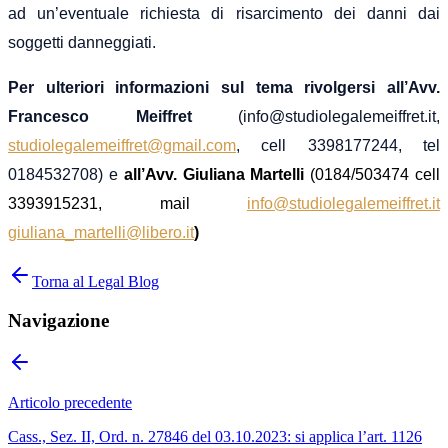
ad un’eventuale richiesta di risarcimento dei danni dai
soggetti danneggiati.
Per ulteriori informazioni sul tema rivolgersi all’Avv.
Francesco Meiffret
(info@studiolegalemeiffret.it,
studiolegalemeiffret@gmail.com
, cell 3398177244, tel
0184532708)
e
all’Avv. Giuliana Martelli
(0184/503474
cell
3393915231, mail
info@studiolegalemeiffret.it
giuliana_martelli@libero.it
)
Torna al Legal Blog
Navigazione
Articolo precedente
Cass., Sez. II, Ord. n. 27846 del 03.10.2023: si applica l’art. 1126