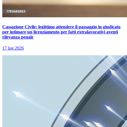
Cassazione Civile: legittimo attendere il passaggio in giudicato
per intimare un licenziamento per fatti extralavorativi aventi
rilevanza penale
17 lug 2026