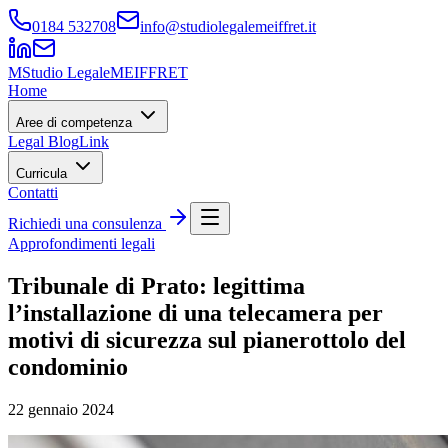
0184 532708
info@studiolegalemeiffret.it
M
Studio Legale
MEIFFRET
Home
Aree di competenza
Legal Blog
Link
Curricula
Contatti
Richiedi una consulenza
Approfondimenti legali
Tribunale di Prato: legittima
l’installazione di una telecamera per
motivi di sicurezza sul pianerottolo del
condominio
22 gennaio 2024