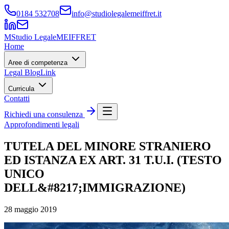
0184 532708
info@studiolegalemeiffret.it
M
Studio Legale
MEIFFRET
Home
Aree di competenza
Legal Blog
Link
Curricula
Contatti
Richiedi una consulenza
Approfondimenti legali
TUTELA DEL MINORE STRANIERO
ED ISTANZA EX ART. 31 T.U.I. (TESTO
UNICO
DELL&#8217;IMMIGRAZIONE)
28 maggio 2019