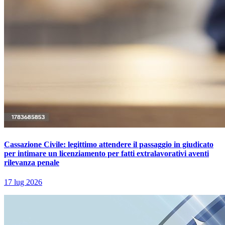
Cassazione Civile: legittimo attendere il passaggio in giudicato
per intimare un licenziamento per fatti extralavorativi aventi
rilevanza penale
17 lug 2026