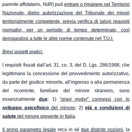
parente affidatario,
NdR
) può
entrare o rimanere nel Territorio
Nazionale, dietro autorizzazione del Tribunale dei minori
territorialmente competente, previa verifica di taluni requisiti
normativi, per un periodo di tempo determinato, così
derogandosi a tutte le altre norme contenute nel T.U.I.
Brevi aspetti pratici
.
I requisiti fissati dall’art. 31, co. 3, del D. Lgs. 286/1998, che
legittimano la concessione del provvedimento autorizzativo,
da parte del giudice minorile, all’ingresso o alla permanenza
del ricorrente, familiare del minore straniero, sono
essenzialmente
due
: 1)
“
gravi motivi
” connessi con lo
sviluppo psicofisico
del minore
; 2)
età e condizioni di
salute
del minore presente in Italia
.
Il primo parametro legale
reca in sé
due distinte nozioni
, la