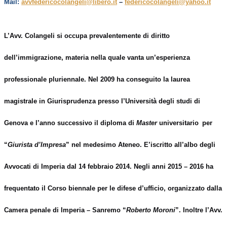
Mail:
avvfedericocolangeli@libero.it
–
federicocolangeli@yahoo.it
L’Avv. Colangeli si occupa prevalentemente di diritto
dell
’
immigrazione, materia nella quale vanta un
’
esperienza
professionale pluriennale. Nel 2009 ha conseguito la laurea
magistrale in Giurisprudenza presso l
’
Università degli studi di
Genova e l
’
anno successivo il diploma di
Master
universitario
per
“
Giurista d
’
Impresa
”
nel medesimo Ateneo. E
’
iscritto all
’
albo degli
Avvocati di Imperia dal 14 febbraio 2014. Negli anni 2015 – 2016 ha
frequentato il Corso biennale per le difese d
’
ufficio, organizzato dalla
Camera penale di Imperia – Sanremo
“
Roberto Moroni
”
. Inoltre l’Avv.