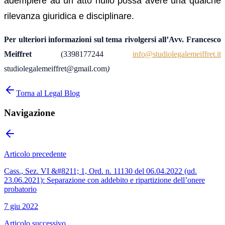
adempiere ad un atto nullo possa avere una qualche
rilevanza giuridica e disciplinare.
Per ulteriori informazioni sul tema rivolgersi all’Avv. Francesco
Meiffret
(
3398177244
info@studiolegalemeiffret.it
studiolegalemeiffret@gmail.com
)
Torna al Legal Blog
Navigazione
Articolo precedente
Cass., Sez. VI &#8211; 1, Ord. n. 11130 del 06.04.2022 (ud.
23.06.2021): Separazione con addebito e ripartizione dell’onere
probatorio
7 giu 2022
Articolo successivo