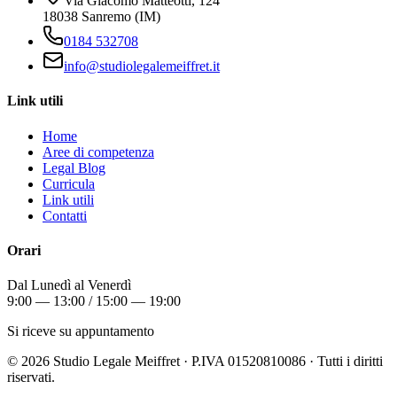
Via Giacomo Matteotti, 124
18038 Sanremo (IM)
0184 532708
info@studiolegalemeiffret.it
Link utili
Home
Aree di competenza
Legal Blog
Curricula
Link utili
Contatti
Orari
Dal Lunedì al Venerdì
9:00 — 13:00 / 15:00 — 19:00
Si riceve su appuntamento
©
2026
Studio Legale Meiffret · P.IVA 01520810086 · Tutti i diritti
riservati.