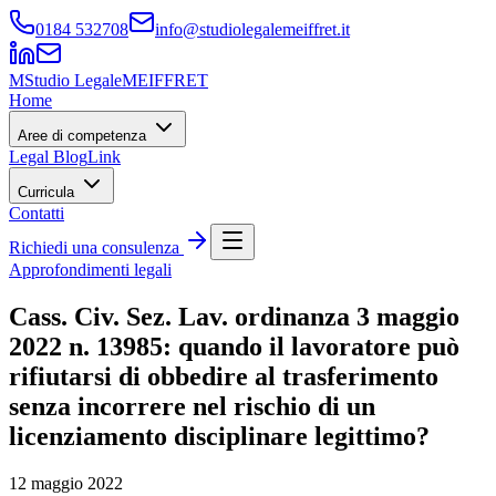
0184 532708
info@studiolegalemeiffret.it
M
Studio Legale
MEIFFRET
Home
Aree di competenza
Legal Blog
Link
Curricula
Contatti
Richiedi una consulenza
Approfondimenti legali
Cass. Civ. Sez. Lav. ordinanza 3 maggio
2022 n. 13985: quando il lavoratore può
rifiutarsi di obbedire al trasferimento
senza incorrere nel rischio di un
licenziamento disciplinare legittimo?
12 maggio 2022