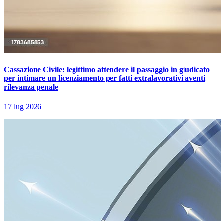
Cassazione Civile: legittimo attendere il passaggio in giudicato
per intimare un licenziamento per fatti extralavorativi aventi
rilevanza penale
17 lug 2026