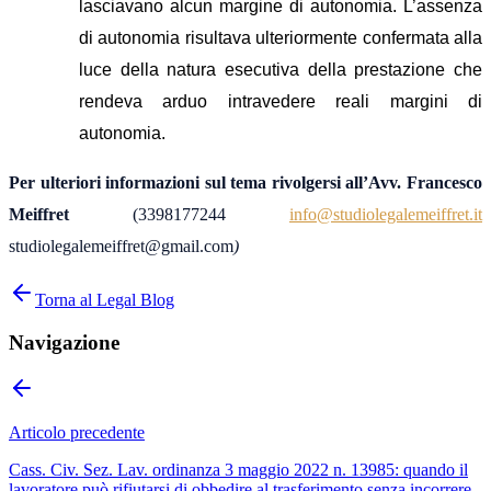
lasciavano alcun margine di autonomia. L’assenza
di autonomia risultava ulteriormente confermata alla
luce della natura esecutiva della prestazione che
rendeva arduo intravedere reali margini di
autonomia.
Per ulteriori informazioni sul tema rivolgersi all’Avv. Francesco
Meiffret
(
3398177244
info@studiolegalemeiffret.it
studiolegalemeiffret@gmail.com
)
Torna al Legal Blog
Navigazione
Articolo precedente
Cass. Civ. Sez. Lav. ordinanza 3 maggio 2022 n. 13985: quando il
lavoratore può rifiutarsi di obbedire al trasferimento senza incorrere