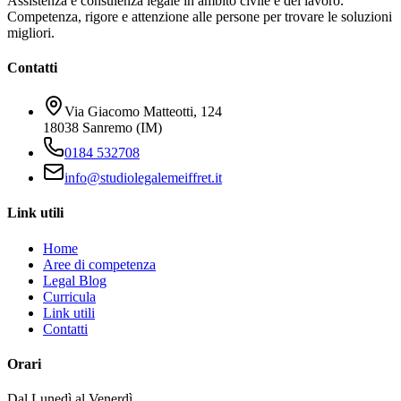
Assistenza e consulenza legale in ambito civile e del lavoro.
Competenza, rigore e attenzione alle persone per trovare le soluzioni
migliori.
Contatti
Via Giacomo Matteotti, 124
18038 Sanremo (IM)
0184 532708
info@studiolegalemeiffret.it
Link utili
Home
Aree di competenza
Legal Blog
Curricula
Link utili
Contatti
Orari
Dal Lunedì al Venerdì