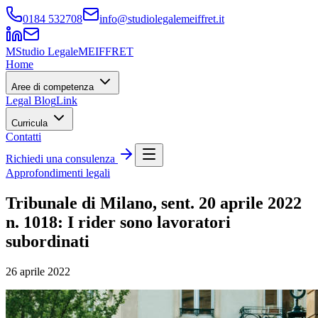
0184 532708
info@studiolegalemeiffret.it
M
Studio Legale
MEIFFRET
Home
Aree di competenza
Legal Blog
Link
Curricula
Contatti
Richiedi una consulenza
Approfondimenti legali
Tribunale di Milano, sent. 20 aprile 2022
n. 1018: I rider sono lavoratori
subordinati
26 aprile 2022