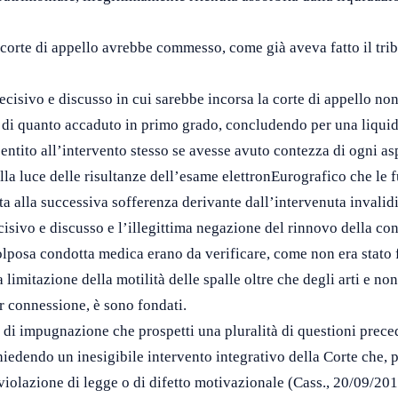
a corte di appello avrebbe commesso, come già aveva fatto il tri
ecisivo e discusso in cui sarebbe incorsa la corte di appello n
a di quanto accaduto in primo grado, concludendo per una liqui
entito all’intervento stesso se avesse avuto contezza di ogni aspe
 alla luce delle risultanze dell’esame elettronEurografico che l
 alla successiva sofferenza derivante dall’intervenuta invalidi
cisivo e discusso e l’illegittima negazione del rinnovo della con
lposa condotta medica erano da verificare, come non era stato f
imitazione della motilità delle spalle oltre che degli arti e non
r connessione, è sono fondati.
o di impugnazione che prospetti una pluralità di questioni prec
chiedendo un inesigibile intervento integrativo della Corte che
violazione di legge o di difetto motivazionale (Cass., 20/09/201