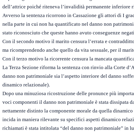
dell’attrice poiché riteneva l’invalidità permanente inferiore 
Avverso la sentenza ricorrono in Cassazione gli attori di I gra
nella parte in cui non ha quantificato nel danno non patrimon
stato riconosciuto che queste hanno avuto conseguenze negative
Con il secondo motivo il marito censura l’errata e contradditto
ma ricomprendendo anche quello da vita sessuale, per il marito
Con il terzo motivo la ricorrente censura la mancata quantif
La Terza Sezione riforma la sentenza con rinvio alla Corte d’Ap
danno non patrimoniale sia l’aspetto interiore del danno soffe
dinamico relazionale).
Dopo una minuziosa ricostruzione delle pronunce più important
voci componenti il danno non patrimoniale è stata dissipata dal
nettamente distinto la componente morale da quella dinamico 
incida in maniera rilevante su specifici aspetti dinamico relazi
richiamati è stata intitolata “del danno non patrimoniale” in 