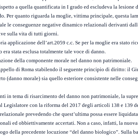
rispetto a quella quantificata in I grado ed escludeva la lesione
do. Per quanto riguarda la moglie, vittima principale, questa lame
iale le conseguenze negative dinamico relazionali derivanti dall
 sulla vita di tutti giorni.
ria applicazione dell’art.2059 c.c. Se per la moglie era stato ri
 era stata esclusa totalmente tale voce di danno.
icazione della componente morale nel danno non patrimoniale.
pello di Roma stabilendo il seguente principio di diritto: il Gi
rto (danno morale) sia quello esteriore consistente nelle conseg
i in tema di risarcimento del danno non patrimoniale, la supre
 Legislatore con la riforma del 2017 degli articoli 138 e 139 de
relazionale prevedendo che quest’ultima possa essere liquidat
onali ed obbiettivamente accertati. Non a caso, infatti, la nuova 
luogo della precedente locuzione “del danno biologico”. Sulla ba