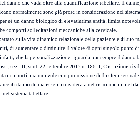
del danno che vada oltre alla quantificazione tabellare, il dan
icano normalmente sono già prese in considerazione nel sistema
per sé un danno biologico di elevatissima entità, limita notevol
che comporti sollecitazioni meccaniche alla cervicale.
tato sulla vita dinamico relazionale della paziente e di suo ma
miti, di aumentare o diminuire il valore di ogni singolo punto d’
infatti, che la personalizzazione riguarda pur sempre il danno 
ss., sez. III, sent. 22 settembre 2015 n. 18611, Cassazione civil
ta comporti una notevole compromissione della sfera sessuale e 
voce di danno debba essere considerata nel risarcimento del dan
 nel sistema tabellare.