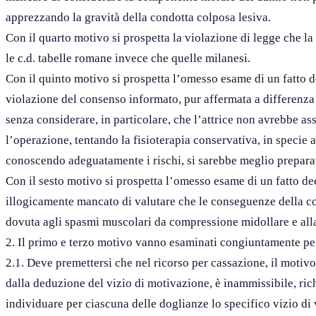
apprezzando la gravità della condotta colposa lesiva.
Con il quarto motivo si prospetta la violazione di legge che l
le c.d. tabelle romane invece che quelle milanesi.
Con il quinto motivo si prospetta l’omesso esame di un fatto d
violazione del consenso informato, pur affermata a differenz
senza considerare, in particolare, che l’attrice non avrebbe ass
l’operazione, tentando la fisioterapia conservativa, in specie
conoscendo adeguatamente i rischi, si sarebbe meglio preparata
Con il sesto motivo si prospetta l’omesso esame di un fatto de
illogicamente mancato di valutare che le conseguenze della co
dovuta agli spasmi muscolari da compressione midollare e alla l
2. Il primo e terzo motivo vanno esaminati congiuntamente pe
2.1. Deve premettersi che nel ricorso per cassazione, il motiv
dalla deduzione del vizio di motivazione, è inammissibile, ri
individuare per ciascuna delle doglianze lo specifico vizio di 