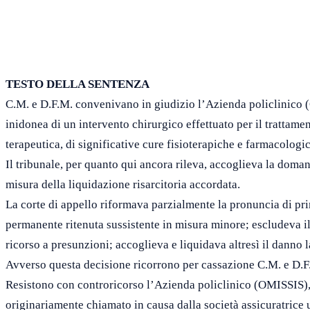
TESTO DELLA SENTENZA
C.M. e D.F.M. convenivano in giudizio l’Azienda policlinico (
inidonea di un intervento chirurgico effettuato per il trattam
terapeutica, di significative cure fisioterapiche e farmacologi
Il tribunale, per quanto qui ancora rileva, accoglieva la doman
misura della liquidazione risarcitoria accordata.
La corte di appello riformava parzialmente la pronuncia di pri
permanente ritenuta sussistente in misura minore; escludeva il
ricorso a presunzioni; accoglieva e liquidava altresì il danno l
Avverso questa decisione ricorrono per cassazione C.M. e D.F
Resistono con controricorso l’Azienda policlinico (OMISSIS), Ge
originariamente chiamato in causa dalla società assicuratrice u