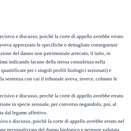
decisivo e discusso, poichè la corte di appello avrebbe errato
 aveva apprezzato le specifiche e dettagliate conseguenze
azione del danno non patrimoniale arrecato, il tutto, in
rima indicando lacune della stessa consulenza nella
ntificate per i singoli profili biologici sezionati) e
a sentenza con cui il tribunale aveva, invece, colmato le
ecisivo e discusso, perchè la corte di appello avrebbe errato
zione in specie sessuale, per converso negandolo, poi, al
a dal legame affettivo.
sivo e discusso, poichè la corte di appello avrebbe errato nel
one personalizzata del danno biologico e neppure valutata