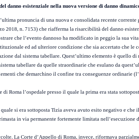
o del danno esistenziale nella nuova versione di danno dinamic
’ultima pronuncia di una nuova e consolidata recente corrente g
rzo 2018, n. 7153) che riafferma la risarcibilità del danno esist
ostrare che l’evento dannoso ha modificato in peggio la sua vi
tituzionale ed ad ulteriore condizione che sia accertato che le 
azione dal sistema tabellare. Quest’ultimo elemento è quello di 
istema tabellare da quelle straordinarie che esulano da quest’ult
 elementi che demarchino il confine tra conseguenze ordinarie (l’
e di Roma l’ospedale presso il quale la prima era stata sottoposta
l quale si era sottoposta Tizia aveva avuto esito negativo e che
 rimasta in via permanente fortemente limitata nell’esecuzione 
 accolte. La Corte d’Appello di Roma, invece, riformava parzialm