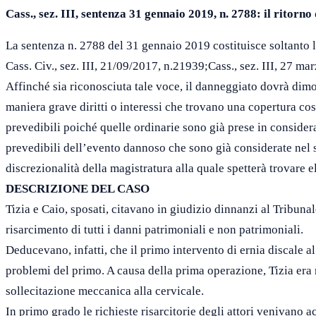
Cass., sez. III, sentenza 31 gennaio 2019, n. 2788: il ritorn
La sentenza n. 2788 del 31 gennaio 2019 costituisce soltanto l
Cass. Civ., sez. III, 21/09/2017, n.21939;Cass., sez. III, 27 ma
Affinché sia riconosciuta tale voce, il danneggiato dovrà dim
maniera grave diritti o interessi che trovano una copertura cos
prevedibili poiché quelle ordinarie sono già prese in consider
prevedibili dell’evento dannoso che sono già considerate nel s
discrezionalità della magistratura alla quale spetterà trovare
DESCRIZIONE DEL CASO
Tizia e Caio, sposati, citavano in giudizio dinnanzi al Tribunal
risarcimento di tutti i danni patrimoniali e non patrimoniali.
Deducevano, infatti, che il primo intervento di ernia discale a
problemi del primo. A causa della prima operazione, Tizia era
sollecitazione meccanica alla cervicale.
In primo grado le richieste risarcitorie degli attori venivano