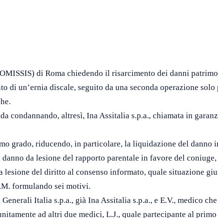
OMISSIS) di Roma chiedendo il risarcimento dei danni patrimoni
ento di un’ernia discale, seguito da una seconda operazione solo
che.
da condannando, altresì, Ina Assitalia s.p.a., chiamata in garanz
mo grado, riducendo, in particolare, la liquidazione del danno in
 danno da lesione del rapporto parentale in favore del coniuge, 
a lesione del diritto al consenso informato, quale situazione giu
.M. formulando sei motivi.
nerali Italia s.p.a., già Ina Assitalia s.p.a., e E.V., medico ch
nitamente ad altri due medici, L.J., quale partecipante al primo