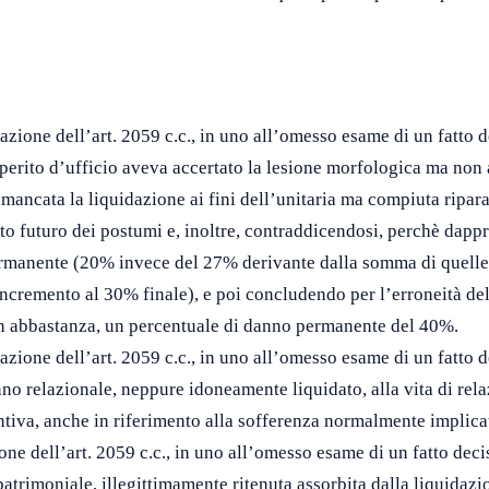
cazione dell’art. 2059 c.c., in uno all’omesso esame di un fatto 
 perito d’ufficio aveva accertato la lesione morfologica ma non
a mancata la liquidazione ai fini dell’unitaria ma compiuta ripar
o futuro dei postumi e, inoltre, contraddicendosi, perchè dapp
manente (20% invece del 27% derivante dalla somma di quelle qua
ncremento al 30% finale), e poi concludendo per l’erroneità dell
 abbastanza, un percentuale di danno permanente del 40%.
azione dell’art. 2059 c.c., in uno all’omesso esame di un fatto d
no relazionale, neppure idoneamente liquidato, alla vita di rela
tiva, anche in riferimento alla sofferenza normalmente implicat
one dell’art. 2059 c.c., in uno all’omesso esame di un fatto deci
rimoniale, illegittimamente ritenuta assorbita dalla liquidazi