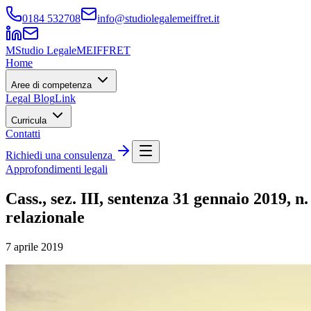
0184 532708
info@studiolegalemeiffret.it
M
Studio Legale
MEIFFRET
Home
Aree di competenza
Legal Blog
Link
Curricula
Contatti
Richiedi una consulenza
Approfondimenti legali
Cass., sez. III, sentenza 31 gennaio 2019, n
relazionale
7 aprile 2019