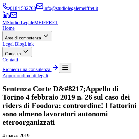
0184 532708
info@studiolegalemeiffret.it
M
Studio Legale
MEIFFRET
Home
Aree di competenza
Legal Blog
Link
Curricula
Contatti
Richiedi una consulenza
Approfondimenti legali
Sentenza Corte D&#8217;Appello di
Torino 4 febbraio 2019 n. 26 sul caso dei
riders di Foodora: contrordine! I fattorini
sono almeno lavoratori autonomi
eteroorganizzati
4 marzo 2019