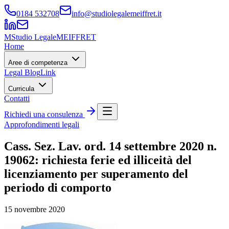
0184 532708
info@studiolegalemeiffret.it
M
Studio Legale
MEIFFRET
Home
Aree di competenza
Legal Blog
Link
Curricula
Contatti
Richiedi una consulenza
Approfondimenti legali
Cass. Sez. Lav. ord. 14 settembre 2020 n.
19062: richiesta ferie ed illiceità del
licenziamento per superamento del
periodo di comporto
15 novembre 2020