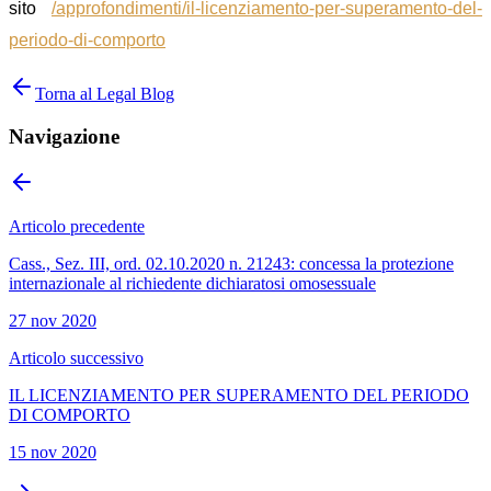
sito
/approfondimenti/il-licenziamento-per-superamento-del-
periodo-di-comporto
Torna al Legal Blog
Navigazione
Articolo precedente
Cass., Sez. III, ord. 02.10.2020 n. 21243: concessa la protezione
internazionale al richiedente dichiaratosi omosessuale
27 nov 2020
Articolo successivo
IL LICENZIAMENTO PER SUPERAMENTO DEL PERIODO
DI COMPORTO
15 nov 2020