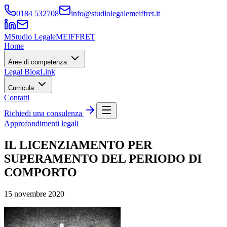
0184 532708
info@studiolegalemeiffret.it
M
Studio Legale
MEIFFRET
Home
Aree di competenza
Legal Blog
Link
Curricula
Contatti
Richiedi una consulenza
Approfondimenti legali
IL LICENZIAMENTO PER
SUPERAMENTO DEL PERIODO DI
COMPORTO
15 novembre 2020