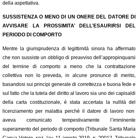
della aspettativa.
SUSSISTENZA O MENO DI UN ONERE DEL DATORE DI
AVVISARE LA PROSSIMITA’ DELL’ESAURIRSI DEL
PERIODO DI COMPORTO
Mentre la giurisprudenza di legittimità sinora ha affermato
che non sussist
e
un obbligo di preavviso dell’appropinquarsi
del termine di comporto a meno che la contrattazione
collettiva non lo preveda,
in alcune pronunce di merito,
basandosi sui principi generale di correttezza e buona fede e
sul fatto che la tutela del diritto al lavoro sia uno dei capisaldi
della carta costituzionale,
è stata accertata
la nullità de
l
licenziament
o
per malattia
perchè
il datore di lavoro non
a
veva
comunicato tempestivamente l’imminente
superamento del periodo di comporto
(
Tribunale Santa Maria
Capua Vetere, sez. lav. 11 agosto 2019, n. 20012,
T
rib
unale