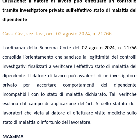
Cassazione:
il datore di lavoro può effettuare un controllo
tramite investigatore privato sull’effettivo stato di malattia del
dipendente
Cass. Civ., sez. lav., ord. 02 agosto 2024, n. 21766
L’
ordinanza
della Suprema Corte
del
0
2
agosto
2024, n.
21766
consolida
l’orientamento che sancisce
la legittimità dei controlli
investigativi finalizzati a verificare l’effettivo stato di malattia del
dipendente. Il datore di lavoro può avvalersi di un investigatore
privato per
accertare
comportamenti del dipendente
incompatibili con lo stato di malattia dichiarato. Tali
verifiche
esulano dal campo di applicazione dell’art. 5 dello statuto dei
lavoratori che vieta al datore di effettuare
visite
medic
he
sullo
stato di malattia o infortunio del lavoratore.
MASSIMA