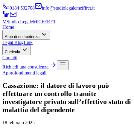
0184 532708
info@studiolegalemeiffret.it
M
Studio Legale
MEIFFRET
Home
Aree di competenza
Legal Blog
Link
Curricula
Contatti
Richiedi una consulenza
Approfondimenti legali
Cassazione: il datore di lavoro può
effettuare un controllo tramite
investigatore privato sull’effettivo stato di
malattia del dipendente
18 febbraio 2025