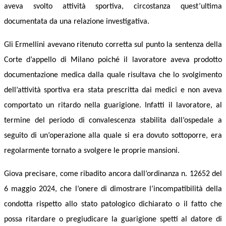
aveva svolto attività sportiva,
circostanza quest’ultima
documentata da una relazione investigativa.
Gli Ermellini
aveva
no
ritenuto corretta sul punto la sentenza della
Corte d’appello di Milano poiché il lavoratore aveva prodotto
documentazione medica dalla quale risultava che l
o svo
l
gimento
dell’attività sportiva era stata prescritta dai medici e non aveva
comportato un ritardo nella guarigione. Infatti il lavoratore, al
termine del periodo di
convalescenza
stabilita dall’
o
spedale
a
seguito di un’operazione alla quale si era dovuto sottoporre,
era
regolarmente tornato a svolgere le proprie mansioni.
G
iova precisare, come ribadito ancora dall’ordinanza n. 12652 del
6 maggio 2024,
che
l’onere di dimostrare l’incompatibilità della
condotta rispetto allo stato patologico dichiarato o il fatto che
possa ritardare o pregiudicare la guarigione spetti al datore di