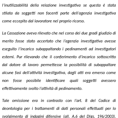
l’inutilizzabilità della relazione investigativa se questa è stata
s
tilata
da soggetti non facenti parte dell’agenzia investigativa
come eccepito dal lavoratore nel proprio ricorso
.
La Cassazione
aveva rilevato che nel corso de
i due gradi giudizio di
merito
fosse stato accertato che l’agenzia i
nvestigativa
avesse
eseguito l’incarico subappaltando i pedinamenti ad investigatori
esterni.
Pur rilevando
che il conferimento d’incarico
sottoscritto
dal datore di lavoro
permette
sse
la possibilità di subappaltare
alcune fasi dell’
attività investigati
va
,
dagli atti era emerso come
non fosse possibile identificare quali soggetti avessero
effettivamente svolto l’attività di pedinamento.
Tale omissione era in contrasto
con l’art. 8 del Codice di
deontologia per i trattamenti di dati personali effettuati per lo
svolgimento di indagini difensive (all. A.6
del
D
lgs. 196/
20
03).