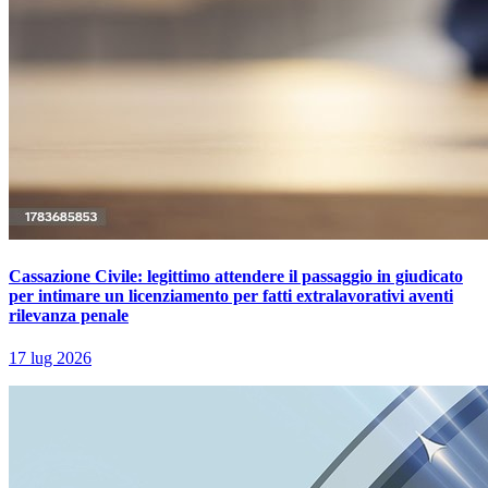
Cassazione Civile: legittimo attendere il passaggio in giudicato
per intimare un licenziamento per fatti extralavorativi aventi
rilevanza penale
17 lug 2026