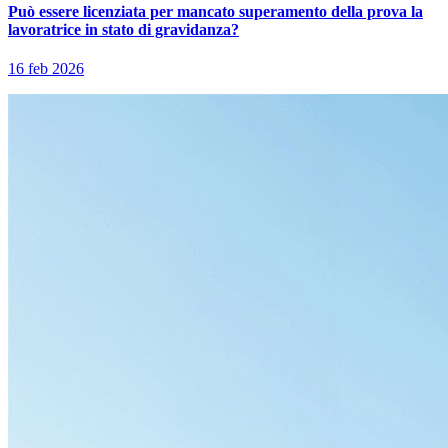
Può essere licenziata per mancato superamento della prova la
lavoratrice in stato di gravidanza?
16 feb 2026