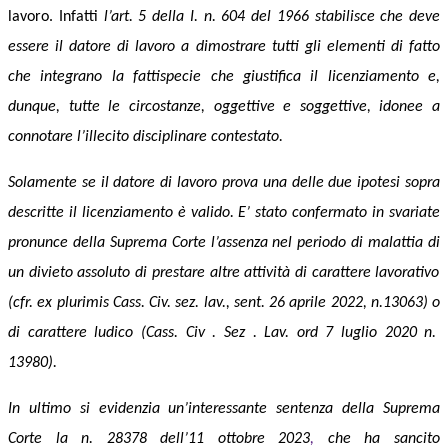
lavoro. Infatti
l’art. 5 della I. n. 604 del 1966
stabilisce che deve
essere il datore di lavoro a dimostrare tutti gli elementi
di fatto
che integrano la fattispecie che giustifica il licenziamento e,
dunque, tutte le circostanze, oggettive e soggettive, idonee a
connotare l’illecito disciplinare contestato.
S
ol
amente
se il datore di lavoro prova una delle due ipotesi sopra
descritte il licenziamento è valido.
E’ stato confermato
in svariate
pronunce
della Suprema Corte l’assenza
nel periodo di malattia
di
un divieto assoluto
d
i
prestare altre attività
di carattere lavorativo
(cfr.
ex plurimis
Cass. Civ. sez. lav., sent. 26 aprile 2022, n.13063) o
di carattere ludico
(Cass. Civ . Sez . Lav. ord 7 luglio 2020 n.
13980).
In ultimo si evidenzia un’interessante sentenza della Suprema
Corte
la n. 28378 dell’11 ottobre 2023
,
che ha sancito