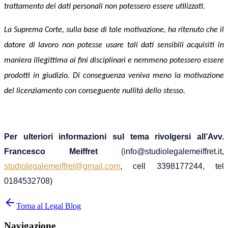
trattamento dei dati personali non po
tessero essere
utilizzati.
La Suprema Corte, sulla base d
i tale motivazione,
ha ritenuto
che il
datore di lavoro non potesse usare tali dati sensibili
acquisiti
in
maniera ille
gittima
ai fini disciplinari e nemmeno potesse
ro
essere
prodotti
in giudizio
. Di conseguenza veniva meno la motivazione
del licenziamento
con conseguente nullità dello stesso.
Per ulteriori informazioni sul tema rivolgersi all’Avv.
Francesco Meiffret
(info@studiolegalemeiffret.it,
studiolegalemeiffret@gmail.com
, cell 3398177244, tel
0184532708)
Torna al Legal Blog
Navigazione