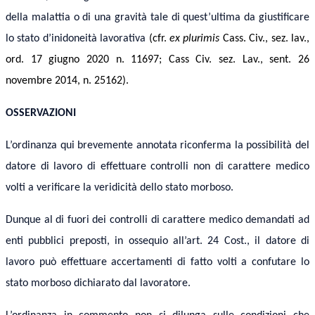
della malattia o di una gravità tale di quest’ultima da giustificare
lo stato d’inidoneità lavorativa
(
cfr.
ex plurimis
C
ass. Civ., sez. lav.,
ord.
1
7
giugno
202
0
n.
11697
;
Cass Civ. sez. Lav.,
sent.
26
novembre
2014, n. 25162
).
OSSERVAZIONI
L’ordinanza qui brevemente annotata riconferma la possibilità del
datore di lavoro di effettuare controlli non di carattere medico
volti a verificare la veridicità dello stato morboso.
Dunque al di fuori dei controlli di carattere medico demandati ad
enti pubblici preposti, in ossequio all’art. 24 Cost., il datore di
lavoro può effettuare accertamenti di fatto volti a confutare lo
stato morboso dichiarato dal lavoratore.