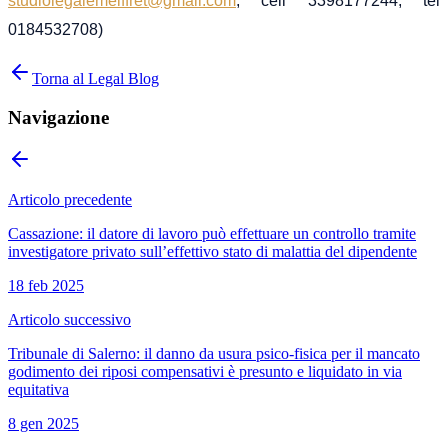
studiolegalemeiffret@gmail.com
, cell 3398177244, tel
0184532708)
Torna al Legal Blog
Navigazione
Articolo precedente
Cassazione: il datore di lavoro può effettuare un controllo tramite
investigatore privato sull’effettivo stato di malattia del dipendente
18 feb 2025
Articolo successivo
Tribunale di Salerno: il danno da usura psico-fisica per il mancato
godimento dei riposi compensativi è presunto e liquidato in via
equitativa
8 gen 2025