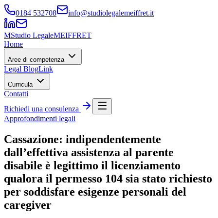
0184 532708
info@studiolegalemeiffret.it
M
Studio Legale
MEIFFRET
Home
Aree di competenza
Legal Blog
Link
Curricula
Contatti
Richiedi una consulenza
Approfondimenti legali
Cassazione: indipendentemente
dall’effettiva assistenza al parente
disabile è legittimo il licenziamento
qualora il permesso 104 sia stato richiesto
per soddisfare esigenze personali del
caregiver