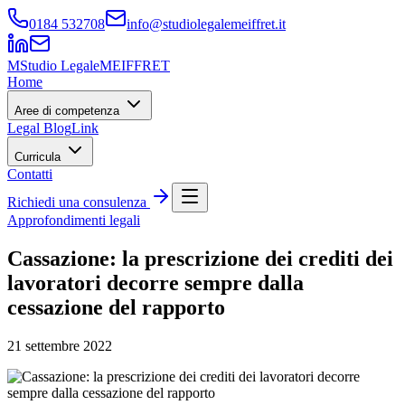
0184 532708
info@studiolegalemeiffret.it
M
Studio Legale
MEIFFRET
Home
Aree di competenza
Legal Blog
Link
Curricula
Contatti
Richiedi una consulenza
Approfondimenti legali
Cassazione: la prescrizione dei crediti dei
lavoratori decorre sempre dalla
cessazione del rapporto
21 settembre 2022