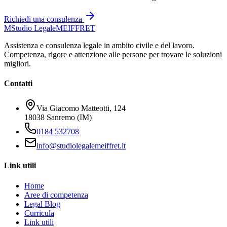
Richiedi una consulenza
M
Studio Legale
MEIFFRET
Assistenza e consulenza legale in ambito civile e del lavoro.
Competenza, rigore e attenzione alle persone per trovare le soluzioni
migliori.
Contatti
Via Giacomo Matteotti, 124
18038 Sanremo (IM)
0184 532708
info@studiolegalemeiffret.it
Link utili
Home
Aree di competenza
Legal Blog
Curricula
Link utili