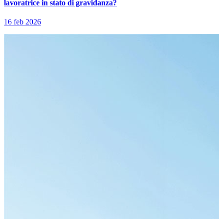
lavoratrice in stato di gravidanza?
16 feb 2026