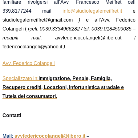
familiare rivolgersi all’Avv. Francesco Meiffret
cell
339.8177244 mail
info@studiolegalemeiffret.it
e
studiolegalemeiffret@gmail.com
)
e all’Avv. Federico
Colangeli (
(
cell. 0039.3334966282 / tel. 0039.0184509085 –
recapiti mail:
avvfedericocolangeli@libero.it
/
federicocolangeli@yahoo.it
)
Avv. Federico Colangeli
Specializzato in:
Immigrazione, Penale, Famiglia,
Recupero crediti, Locazioni, Infortunistica stradale e
Tutela dei consumatori
.
Contatti
Mail:
avvfedericocolangeli@libero.it
–