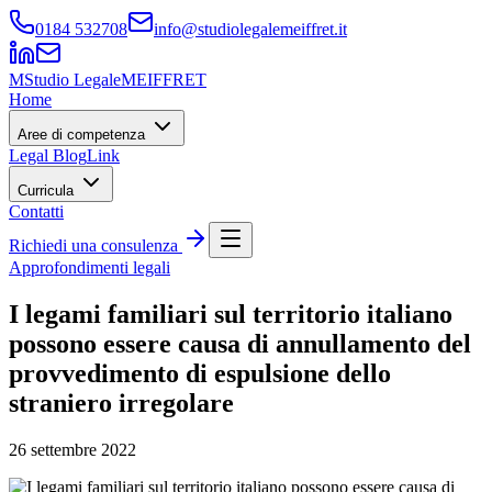
0184 532708
info@studiolegalemeiffret.it
M
Studio Legale
MEIFFRET
Home
Aree di competenza
Legal Blog
Link
Curricula
Contatti
Richiedi una consulenza
Approfondimenti legali
I legami familiari sul territorio italiano
possono essere causa di annullamento del
provvedimento di espulsione dello
straniero irregolare
26 settembre 2022