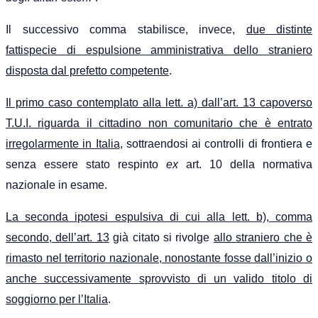
Il successivo comma stabilisce, invece,
due distinte
fattispecie di espulsione amministrativa dello straniero
disposta dal prefetto competente
.
Il primo caso contemplato alla lett. a) dall’art. 13 capoverso
T.U.I. riguarda il cittadino non comunitario che è entrato
irregolarmente in Italia
, sottraendosi ai controlli di frontiera e
senza essere stato respinto
ex
art. 10 della normativa
nazionale in esame.
La seconda ipotesi espulsiva di cui alla lett. b), comma
secondo, dell’art. 13
già citato si rivolge
allo straniero che è
rimasto nel territorio nazionale, nonostante fosse dall’inizio o
anche successivamente sprovvisto di un valido titolo di
soggiorno per l’Italia
.