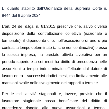
E’ quanto stabilito dall’Ordinanza della Suprema Corte n.
9444 del 9 aprile 2024 .
L’art. 24 del d.lgs. n. 81/2015
prescrive
che
, salvo diversa
disposizione della contrattazione collettiva (nazionale o
territoriale), il dipendente che, nell’esecuzione di uno o più
contratti a tempo determinato (anche non continuativi) presso
la stessa
impresa
, ha prestato attività lavorativa per un
periodo superiore a sei mesi ha diritto di precedenza nelle
assunzioni a tempo indeterminato effettuate dal datore di
lavoro entro i successivi dodici mesi,
ma limitatamente
alle
mansioni
svolte
nello svolgimento
dei rapporti a termine.
Per l
e
c.d.
attività stagionali è, invece,
previsto
che il
lavoratore
stagionale possa beneficiare
d
el diritto di
precedenza rispetto alle nuove assunzioni a tempo