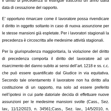
Il diritto di precedenza si estingue trascorso un anno dalla
data di cessazione del rapporto.
E’ opportuno rimarcare come
il lavoratore p
ossa
rivendicare
il diritto in oggetto soltanto in caso di nuova assunzione per
le stesse mansioni già espletate.
P
er i lavoratori stagionali
la
precedenza è circoscritta alle medesime
attività stagionali.
Per la giurisprudenza maggioritaria,
la
violazione del diritto
di precedenza c
omporta
il diritto del lavoratore ad un
risarcimento del danno subito ai sensi dell’art. 1218 e ss. c.c.
che può essere quantificato dal
G
iudice in via equitativa.
Secondo tale orientamento
il lavoratore non ha diritto alla
costituzione di un rapporto, ma solo ad essere preferito
nell’ipotesi in cui parte datoriale decida di effettuare nuove
assunzi
o
ni per le medesime mansioni svolte
(Cass., Sez.
lav., 11/12/2023, n. 34561;
Cass., Sez. lav., 14/5/2010, n.