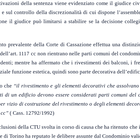
tivazioni della sentenza viene evidenziato come il giudice civi
 e sul controllo della discrezionalità di cui dispone l’assem
e il giudice può limitarsi a stabilire se la decisione collegia
o prevalente della Corte di Cassazione effettua una distinzion
i dell’art. 1117 cc non rientrano nelle parti comuni del condomi
denti; mentre ha affermato che i rivestimenti dei balconi, i fr
ziale funzione estetica, quindi sono parte decorativa dell’edi
to che
“il
rivestimento
e gli
elementi
decorativi
che a
ssolvano 
ti
di un edificio devono essere considerati parti
comuni
del
er vizio di c
o
struzione del
rivestimento
o degli
elementi
decora
9 cc”
( Cass. 12792/1992)
clusioni della CTU svolta in corso di causa che ha ritenuto che 
le di Torino ha reputato le delibere assunte dal Condominio vali