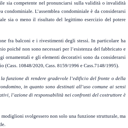
le sia competente nel pronunciarsi sulla validità o invalidità
blea condominiale. L’assemblea condominiale è da considerarsi
le sia o meno il risultato del legittimo esercizio del potere
e fra balconi e i rivestimenti degli stessi. In particolare ha
nio poiché non sono necessari per l’esistenza del fabbricato e
egi ornamentali e gli elementi decorativi sono da considerarsi
ficio (Cass. 10848/2020, Cass. 8159/1996 e Cass.7148/1995).
la funzione di rendere gradevole l’edifici
o
del fronte o della
condomino
, in quanto sono destinati all’uso
comune
ai sensi
tivi, l’azione di responsabilità nei confronti del costruttore è
i modiglioni svolgessero non solo una funzione strutturale, ma
de.