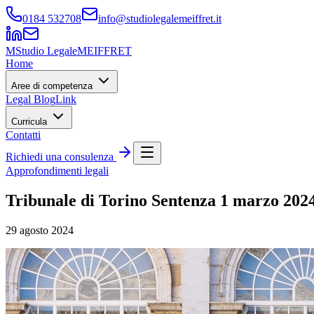
0184 532708
info@studiolegalemeiffret.it
M
Studio Legale
MEIFFRET
Home
Aree di competenza
Legal Blog
Link
Curricula
Contatti
Richiedi una consulenza
Approfondimenti legali
Tribunale di Torino Sentenza 1 marzo 2024
29 agosto 2024