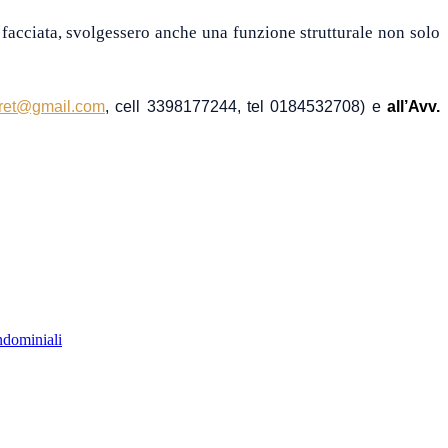
 facciata, svolgessero anche una funzione strutturale non solo
fret@gmail.com
, cell 3398177244, tel 0184532708)
e
all’Avv.
ndominiali