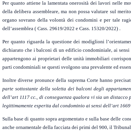
Per quanto attiene la lamentata onerosità dei lavori nelle mo
della delibera assembleare, ma non possa valutare sul merito
organo sovrano della volontà dei condomini e per tale ragion
dell’assemblea ( Cass. 29619/2022 e Cass. 15320/2022) .
Per quanto riguarda la questione dei modiglioni l’orientament
dichiarato che i balconi di un edificio condominiale, ai sens
appartengono ai proprietari delle unità immobiliari corrispon
parti condominiali se questi svolgono una prevalente ed essen
Inoltre diverse pronunce della suprema Corte hanno precisa
parte sottostante della soletta dei balconi degli
appartamen
dell’art 1117 cc.,
di conseguenza qualora vi sia un
distacco p
legittimamente
esperita dal condominio ai sensi dell’art 166
Sulla base di quanto sopra argomentato e sulla base delle con
anche ornamentale della facciata dei primi del 900, il Tribuna