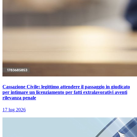
Cassazione Civile: legittimo attendere il passaggio in giudicato
per intimare un licenziamento per fatti extralavorativi aventi
rilevanza penale
17 lug 2026