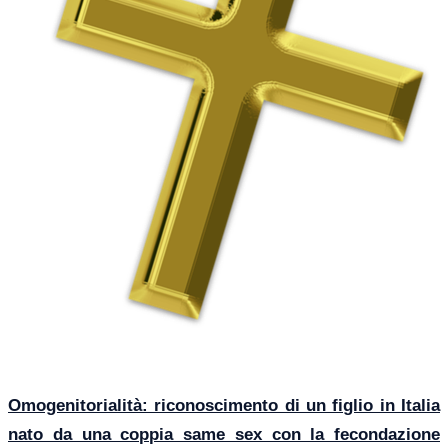
Omogenitorialità: riconoscimento di un figlio in Italia
nato da una coppia same sex con la fecondazione