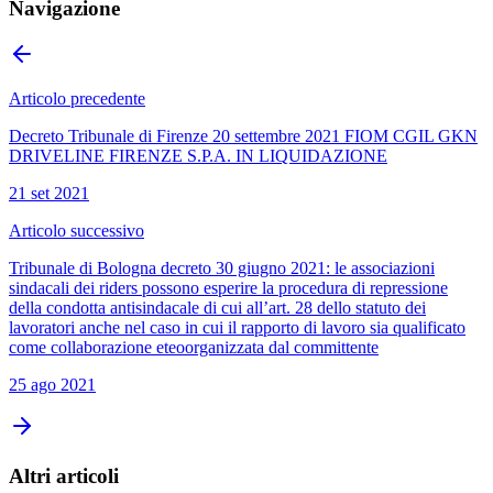
Navigazione
Articolo precedente
Decreto Tribunale di Firenze 20 settembre 2021 FIOM CGIL GKN
DRIVELINE FIRENZE S.P.A. IN LIQUIDAZIONE
21 set 2021
Articolo successivo
Tribunale di Bologna decreto 30 giugno 2021: le associazioni
sindacali dei riders possono esperire la procedura di repressione
della condotta antisindacale di cui all’art. 28 dello statuto dei
lavoratori anche nel caso in cui il rapporto di lavoro sia qualificato
come collaborazione eteoorganizzata dal committente
25 ago 2021
Altri articoli