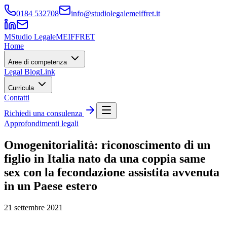
0184 532708
info@studiolegalemeiffret.it
M
Studio Legale
MEIFFRET
Home
Aree di competenza
Legal Blog
Link
Curricula
Contatti
Richiedi una consulenza
Approfondimenti legali
Omogenitorialità: riconoscimento di un
figlio in Italia nato da una coppia same
sex con la fecondazione assistita avvenuta
in un Paese estero
21 settembre 2021