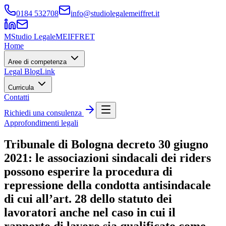
0184 532708
info@studiolegalemeiffret.it
M
Studio Legale
MEIFFRET
Home
Aree di competenza
Legal Blog
Link
Curricula
Contatti
Richiedi una consulenza
Approfondimenti legali
Tribunale di Bologna decreto 30 giugno
2021: le associazioni sindacali dei riders
possono esperire la procedura di
repressione della condotta antisindacale
di cui all’art. 28 dello statuto dei
lavoratori anche nel caso in cui il
rapporto di lavoro sia qualificato come