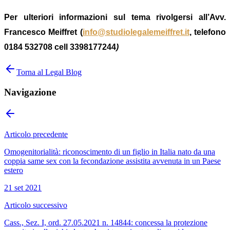
Per ulteriori informazioni sul tema rivolgersi all’Avv.
Francesco Meiffret (
info@studiolegalemeiffret.it
, telefono
0184 532708
cell 3398177244
)
Torna al Legal Blog
Navigazione
Articolo precedente
Omogenitorialità: riconoscimento di un figlio in Italia nato da una
coppia same sex con la fecondazione assistita avvenuta in un Paese
estero
21 set 2021
Articolo successivo
Cass., Sez. I, ord. 27.05.2021 n. 14844: concessa la protezione