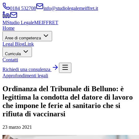
0184 532708
info@studiolegalemeiffret.it
M
Studio Legale
MEIFFRET
Home
Aree di competenza
Legal Blog
Link
Curricula
Contatti
Richiedi una consulenza
Approfondimenti legali
Ordinanza del Tribunale di Belluno: è
legittima la condotta del datore di lavoro
che impone le ferie al sanitario che si
rifiuta di vaccinarsi
23 marzo 2021