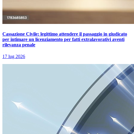
Cassazione Civile: legittimo attendere il passaggio in giudicato
per intimare un licenziamento per fatti extralavorativi aventi
rilevanza penale
17 lug 2026