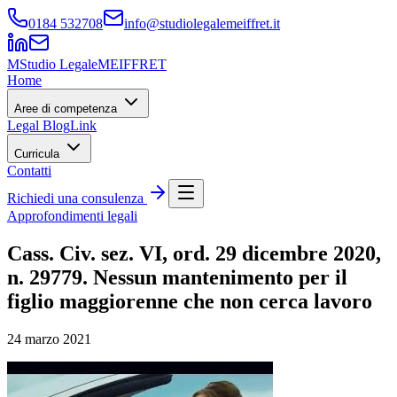
0184 532708
info@studiolegalemeiffret.it
M
Studio Legale
MEIFFRET
Home
Aree di competenza
Legal Blog
Link
Curricula
Contatti
Richiedi una consulenza
Approfondimenti legali
Cass. Civ. sez. VI, ord. 29 dicembre 2020,
n. 29779. Nessun mantenimento per il
figlio maggiorenne che non cerca lavoro
24 marzo 2021