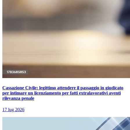
Cassazione Civile: legittimo attendere il passaggio in giudicato
per intimare un licenziamento per fatti extralavorativi aventi
rilevanza penale
17 lug 2026