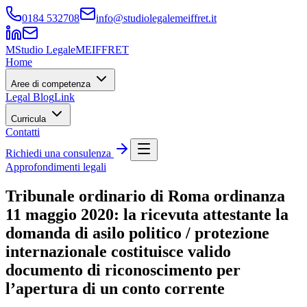
0184 532708
info@studiolegalemeiffret.it
M
Studio Legale
MEIFFRET
Home
Aree di competenza
Legal Blog
Link
Curricula
Contatti
Richiedi una consulenza
Approfondimenti legali
Tribunale ordinario di Roma ordinanza
11 maggio 2020: la ricevuta attestante la
domanda di asilo politico / protezione
internazionale costituisce valido
documento di riconoscimento per
l’apertura di un conto corrente