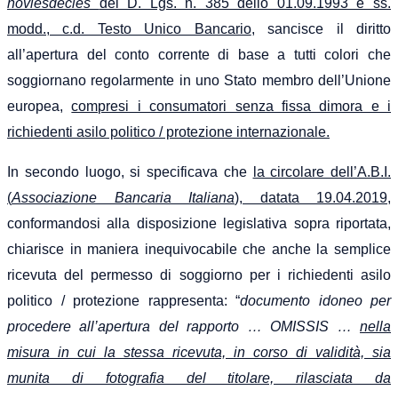
noviesdecies
del D. Lgs. n. 385 dello 01.09.1993 e ss.
modd., c.d. Testo Unico Bancario
, sancisce il diritto
all’apertura del conto corrente di base a tutti colori che
soggiornano regolarmente in uno Stato membro dell’Unione
europea,
compresi i consumatori senza fissa dimora e i
richiedenti asilo politico / protezione internazionale.
In secondo luogo, si specificava che
la circolare dell’A.B.I.
(
Associazione Bancaria Italiana
), datata 19.04.2019
,
conformandosi alla disposizione legislativa sopra riportata,
chiarisce in maniera inequivocabile che anche la semplice
ricevuta del permesso di soggiorno per i richiedenti asilo
politico / protezione rappresenta: “
documento idoneo per
procedere all’apertura del rapporto … OMISSIS …
nella
misura in cui la stessa ricevuta, in corso di validità, sia
munita di fotografia del titolare, rilasciata da