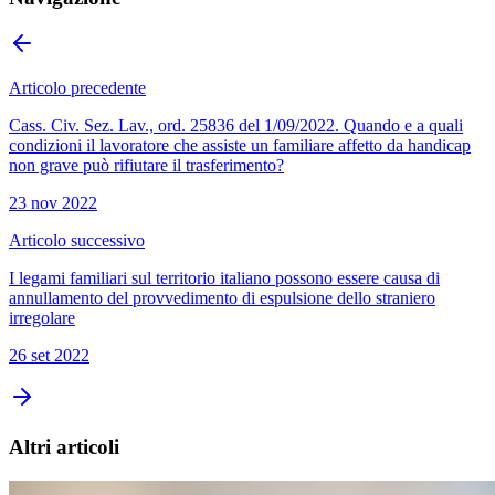
Articolo precedente
Cass. Civ. Sez. Lav., ord. 25836 del 1/09/2022. Quando e a quali
condizioni il lavoratore che assiste un familiare affetto da handicap
non grave può rifiutare il trasferimento?
23 nov 2022
Articolo successivo
I legami familiari sul territorio italiano possono essere causa di
annullamento del provvedimento di espulsione dello straniero
irregolare
26 set 2022
Altri articoli