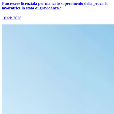
Può essere licenziata per mancato superamento della prova la
lavoratrice in stato di gravidanza?
16 feb 2026