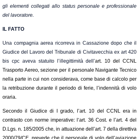
gli elementi collegati allo status personale e professionale
del lavoratore.
IL FATTO
Una compagnia aerea ricorreva in Cassazione dopo che il
Giudice del Lavoro del Tribunale di Civitavecchia ex art 420
bis cpc aveva statuito l’illegittimità dell’
art. 10
del
CCNL
Trasporto Aereo, sezione per il personale Navigante Tecnico
nella parte in cui
non considerava, come base di calcolo per
la retribuzione durante il periodo di ferie, l’indennità di volo
oraria.
Secondo il Giudice di I grado, l’art. 10 del CCNL era in
contrasto con norme imperative:
l
‘art. 36 Cost.
e
l’
art. 4 del
D.Lgs. n.
1
85/2005
che
, in attuazione
dell’art. 7
della direttiva
2000/79/CE, prevede che il personale di volo dell’aviazione