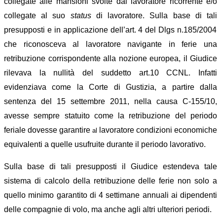
collegate alle mansioni svolte dal lavoratore ricorrente e/o
collegate al suo
status
di lavoratore
. Sulla base di tal
i
presuppos
ti
e in applicazione
de
ll’art. 4 del Dlgs n.185/2004
che riconosceva al lavoratore navigante in ferie una
retribuzione corrisp
o
ndente alla nozione europea, il
Gi
udice
rilevava la nullità del suddetto art.10 CCNL. Infatti
evidenziava
come la Corte di Gustizia, a partire dalla
sentenza del 15 settembre 2011, nella causa C-155/10,
avesse sempre
statuito come la retribuzione del periodo
feriale dovesse garantire
lavoratore condizioni
economiche
al
equivalenti a quelle usufruite durante il periodo lavorativo.
Sulla base di tali presupposti i
l Giudice estendeva tale
sistema di calcolo della retribuzione delle ferie non solo a
quello minimo garantito di 4 settimane annuali ai dipendenti
delle compagnie di volo, ma anche agli altri ulteriori periodi.