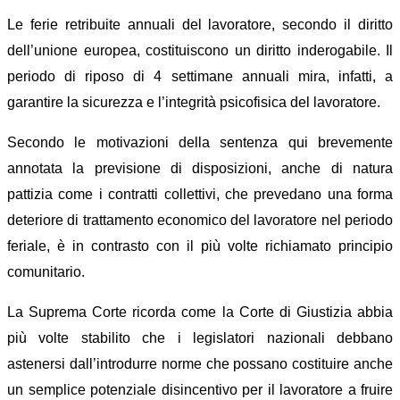
Le ferie retribuite annuali del lavoratore, secondo il diritto
dell’unione europea, costituisc
ono
un diritto inderogabile.
Il
periodo di riposo di 4 settimane annuali
mira,
in
f
atti,
a
garantire la sicurezza e l’integrità psicofisica del lavoratore.
Secondo le motivazioni della sentenza qui brevemente
annotata la previsione di
disposizioni, anche di natura
pattizia come i contratti collettivi, che prevedano una forma
deteriore di trattamento economico del lavoratore
nel periodo
feri
ale
, è in contrasto con il più volte richiamato principio
comunitario.
La Suprema Corte ricorda come la Corte di Giustizia abbia
più
volte
stabilito
che
i legislatori nazionali debbano
astenersi da
ll’introdurre
norme che possano costituire anche
un semplice
potenziale disincentivo per il lavoratore a fruire