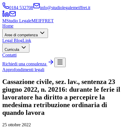
0184 532708
info@studiolegalemeiffret.it
M
Studio Legale
MEIFFRET
Home
Aree di competenza
Legal Blog
Link
Curricula
Contatti
Richiedi una consulenza
Approfondimenti legali
Cassazione civile, sez. lav., sentenza 23
giugno 2022, n. 20216: durante le ferie il
lavoratore ha diritto a percepire la
medesima retribuzione ordinaria di
quando lavora
25 ottobre 2022