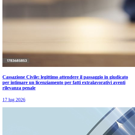
Cassazione Civile: legittimo attendere il passaggio in giudicato
per intimare un licenziamento per fatti extralavorativi aventi
rilevanza penale
17 lug 2026