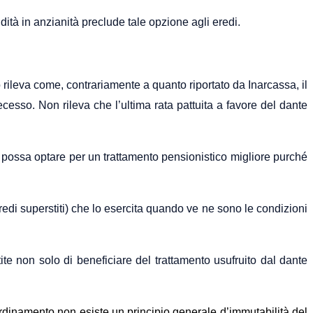
ità in anzianità preclude tale opzione agli eredi.
ileva come, contrariamente a quanto riportato da Inarcassa, il
cesso. Non rileva che l’ultima rata pattuita a favore del dante
non possa optare per un trattamento pensionistico migliore purché
 eredi superstiti) che lo esercita quando ve ne sono le condizioni
ite non solo di beneficiare del trattamento usufruito dal dante
rdinamento non esiste un principio generale d’immutabilità del