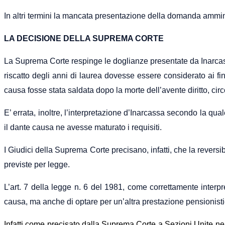
In altri termini la mancata presentazione della domanda amminis
LA DECISIONE DELLA SUPREMA CORTE
La Suprema Corte respinge le doglianze presentate da Inarcass
riscatto degli anni di laurea dovesse essere considerato ai fi
causa fosse stata saldata dopo la morte dell’avente diritto, cir
E’ errata, inoltre, l’interpretazione d’Inarcassa secondo la qua
il dante causa ne avesse maturato i requisiti.
I Giudici della Suprema Corte precisano, infatti, che la reversib
previste per legge.
L’art. 7 della legge n. 6 del 1981, come correttamente interpr
causa, ma anche di optare per un’altra prestazione pensionisti
Infatti come precisato dalla Suprema Corte a Sezioni Unite ne