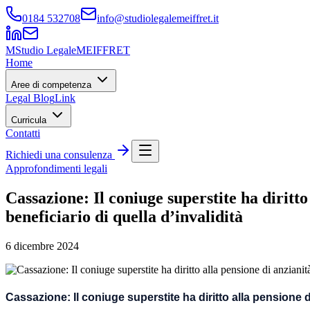
0184 532708
info@studiolegalemeiffret.it
M
Studio Legale
MEIFFRET
Home
Aree di competenza
Legal Blog
Link
Curricula
Contatti
Richiedi una consulenza
Approfondimenti legali
Cassazione: Il coniuge superstite ha diritto
beneficiario di quella d’invalidità
6 dicembre 2024
Cassazione: Il coniuge superstite ha diritto alla pensione di