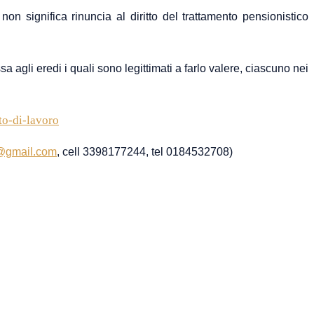
n significa rinuncia al diritto del trattamento pensionistico
ssa
agli eredi i quali sono legittimati a far
lo
valere, ciascuno nei
to-di-lavoro
t@gmail.com
, cell 3398177244, tel 0184532708)