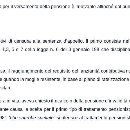
 il versamento della pensione è irrilevante affinché dal punto d
ivi di censura alla sentenza d’appello. Il primo consiste nell
t. 1,3, 5 e 7 della legge n. 6 del 3 gennaio 198 che disciplina 
, il raggiungimento del requisito dell’anzianità contributiva n
e quando la moglie resistente, in base al piano di rateizzazione
sitari.
ncora in vita, aveva chiesto il ricalcolo della pensione d’invalid
dante causa la scelta per il primo tipo di trattamento pensionis
 1981
“che sarebbe spettato
” si riferisce al trattamento pensioni