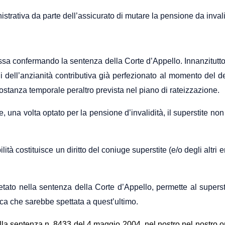
trativa da parte dell’assicurato di mutare la pensione da invalid
a confermando la sentenza della Corte d’Appello. Innanzitutto r
ni dell’anzianità contributiva già perfezionato al momento del de
costanza temporale peraltro prevista nel piano di rateizzazione.
le, una volta optato per la pensione d’invalidità, il superstite 
ilità costituisce un diritto del coniuge superstite (e/o degli altri
etato nella sentenza della Corte d’Appello, permette al superst
ca che sarebbe spettata a quest’ultimo.
lla sentenza n. 8433 del 4 maggio 2004, nel nostro nel nostro o