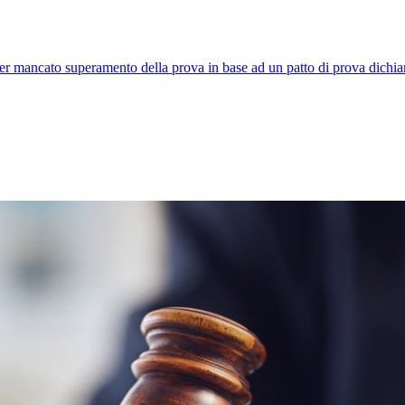
per mancato superamento della prova in base ad un patto di prova dichia