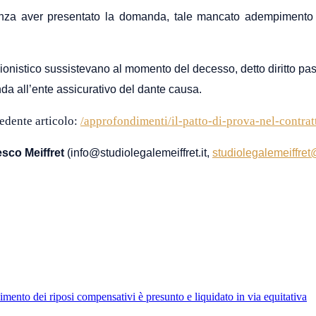
enza aver presentato la domanda,
tale mancato adempimento no
nsionistico sussistevano al momento del decesso,
detto diritto pa
da all’
ente assicurativo del dante causa.
cedente articolo:
/approfondimenti/il-patto-di-prova-nel-contrat
cesco Meiffret
(info@studiolegalemeiffret.it,
studiolegalemeiffre
imento dei riposi compensativi è presunto e liquidato in via equitativa