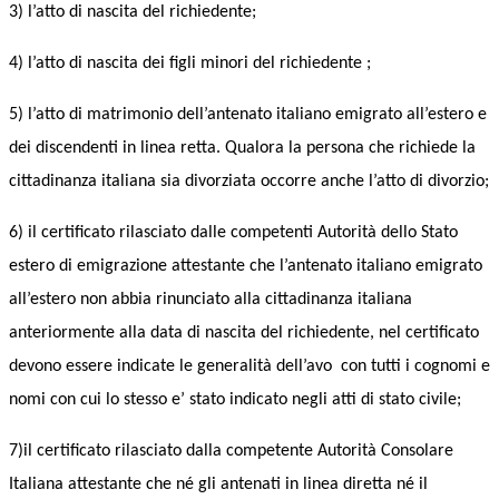
3) l’
atto di nascita del richiedente;
4) l’
atto di nascita dei figli minori del richiedent
e ;
5) l’
att
o
di matrimonio dell’antenato italiano emigrato all’estero e
dei discendenti in linea retta.
Q
ualora la persona che richiede la
cittadinanza italiana sia
divorziata occorre anche l’atto di divorzio;
6) il
certificato rilasciato dalle competenti Autorità dello Stato
estero di emigrazione attestante che l’antenato italiano emigrato
all’estero non
abb
ia
rinunciato alla cittadinanza italiana
anteriormente alla data di nascita del richiedente, nel certificato
devono essere indicate le generalità dell’avo con tutti i cognomi e
nomi con cui l
o stesso
e’ stato indicato negli atti di stato civile;
7)
il certificato rilasciato dalla competente Autorità
C
onsolare
Italiana attestante che né gli antenati in linea
di
retta né il