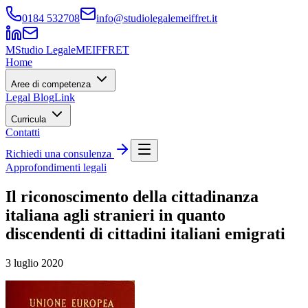
0184 532708
info@studiolegalemeiffret.it
M
Studio Legale
MEIFFRET
Home
Aree di competenza
Legal Blog
Link
Curricula
Contatti
Richiedi una consulenza
Approfondimenti legali
Il riconoscimento della cittadinanza
italiana agli stranieri in quanto
discendenti di cittadini italiani emigrati
3 luglio 2020