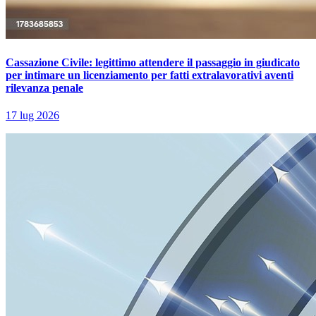
Cassazione Civile: legittimo attendere il passaggio in giudicato
per intimare un licenziamento per fatti extralavorativi aventi
rilevanza penale
17 lug 2026